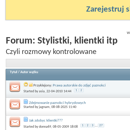
Zarejestruj s
Wy
Forum:
Stylistki, klientki itp
Czyli rozmowy kontrolowane
Tytuł
/
Autor wątku
Przyklejony:
Prawa autorskie do zdjęć paznokci
1
2
Started by
asia
, 22-04-2010 14:44
Zdejmowanie paznokci hybrydowych
Started by
jagnam
, 08-08-2025 11:40
Jak zdobyc klientki???
1
2
3
...
27
Started by
donna69
, 08-05-2009 18:08