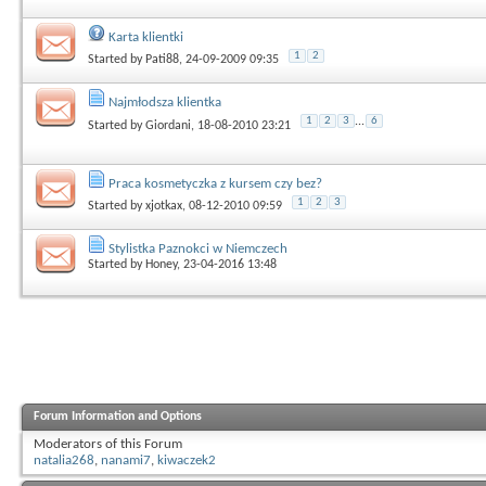
Karta klientki
1
2
Started by
Pati88
, 24-09-2009 09:35
Najmłodsza klientka
1
2
3
...
6
Started by
Giordani
, 18-08-2010 23:21
Praca kosmetyczka z kursem czy bez?
1
2
3
Started by
xjotkax
, 08-12-2010 09:59
Stylistka Paznokci w Niemczech
Started by
Honey
, 23-04-2016 13:48
Forum Information and Options
Moderators of this Forum
natalia268
,
nanami7
,
kiwaczek2