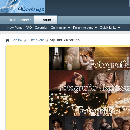
What's New?
Forum
New Posts
FAQ
Calendar
Community
Forum Actions
Quick Links
Forum
Paznokcie
Stylistki, klientki itp