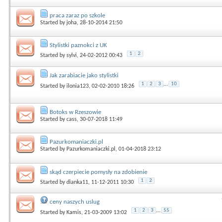
praca zaraz po szkole
Started by
joha
, 28-10-2014 21:50
Stylistki paznokci z UK
1
2
Started by
sylvi
, 24-02-2012 00:43
Jak zarabiacie jako stylistki
1
2
3
...
10
Started by
ilonia123
, 02-02-2010 18:26
Botoks w Rzeszowie
Started by
cass
, 30-07-2018 11:49
Pazurkomaniaczki.pl
Started by
Pazurkomaniaczki.pl
, 01-04-2018 23:12
skąd czerpiecie pomysły na zdobienie
1
2
Started by
dianka11
, 11-12-2011 10:30
ceny naszych uslug
1
2
3
...
55
Started by
Kamis
, 21-03-2009 13:02