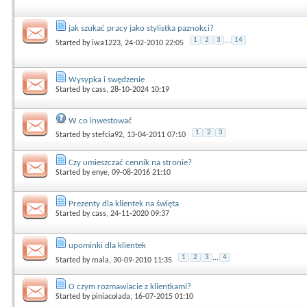
jak szukać pracy jako stylistka paznokci?
1
2
3
...
14
Started by
iwa1223
, 24-02-2010 22:05
Wysypka i swędzenie
Started by
cass
, 28-10-2024 10:19
W co inwestować
1
2
3
Started by
stefcia92
, 13-04-2011 07:10
Czy umieszczać cennik na stronie?
Started by
enye
, 09-08-2016 21:10
Prezenty dla klientek na święta
Started by
cass
, 24-11-2020 09:37
upominki dla klientek
1
2
3
...
4
Started by
mala
, 30-09-2010 11:35
O czym rozmawiacie z klientkami?
Started by
piniacolada
, 16-07-2015 01:10