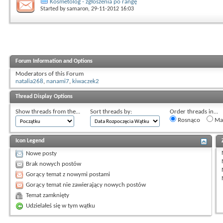
Kosmetolog - zgłoszenia po rangę
Started by
samaron
, 29-11-2012 16:03
Forum Information and Options
Moderators of this Forum
natalia268
,
nanami7
,
kiwaczek2
Thread Display Options
Show threads from the...
Sort threads by:
Order threads in...
Rosnąco
Mal
Icon Legend
Nowe posty
Brak nowych postów
Gorący temat z nowymi postami
Gorący temat nie zawierający nowych postów
Temat zamknięty
Udzielałeś się w tym wątku