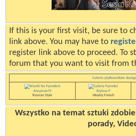
If this is your first visit, be sure to
link above. You may have to
registe
register link above to proceed. To s
forum that you want to visit from t
Galerie użytkowników dostęp
Annamon79
Bożena P
Russian Style
Idealny French
Wszystko na temat sztuki zdobien
porady, Vide