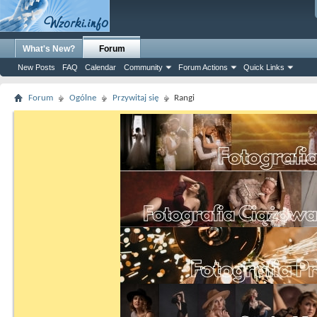
What's New?
Forum
New Posts
FAQ
Calendar
Community
Forum Actions
Quick Links
Forum
Ogólne
Przywitaj się
Rangi