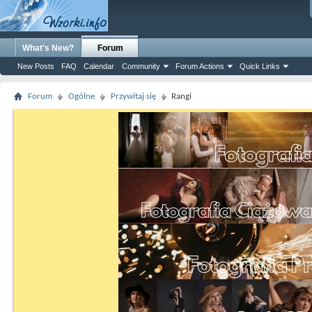
What's New?
Forum
New Posts
FAQ
Calendar
Community
Forum Actions
Quick Links
Forum
Ogólne
Przywitaj się
Rangi