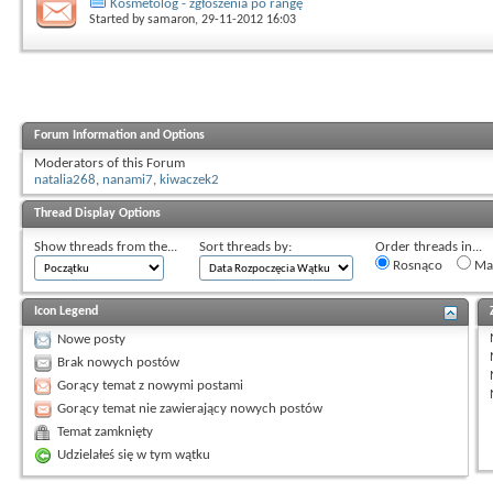
Kosmetolog - zgłoszenia po rangę
Started by
samaron
, 29-11-2012 16:03
Forum Information and Options
Moderators of this Forum
natalia268
,
nanami7
,
kiwaczek2
Thread Display Options
Show threads from the...
Sort threads by:
Order threads in...
Rosnąco
Mal
Icon Legend
Nowe posty
Brak nowych postów
Gorący temat z nowymi postami
Gorący temat nie zawierający nowych postów
Temat zamknięty
Udzielałeś się w tym wątku