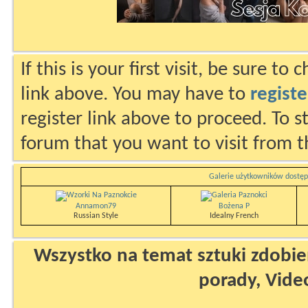
If this is your first visit, be sure to
link above. You may have to
registe
register link above to proceed. To s
forum that you want to visit from t
Galerie użytkowników dostęp
Annamon79
Bożena P
Russian Style
Idealny French
Wszystko na temat sztuki zdobien
porady, Vide