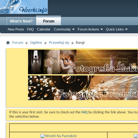
What's New?
Forum
New Posts
FAQ
Calendar
Community
Forum Actions
Quick Links
Forum
Ogólne
Przywitaj się
Rangi
If this is your first visit, be sure to check out the
FAQ
by clicking the link above. You m
the selection below.