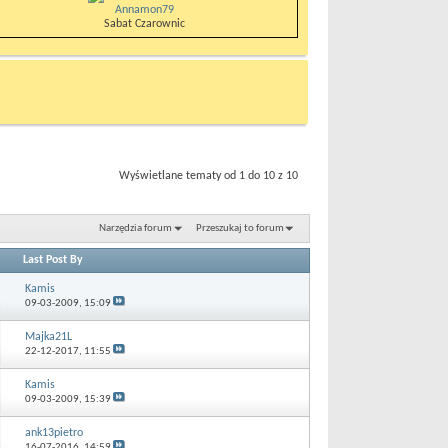
Annamon79
Sabat Czarownic
Wyświetlane tematy od 1 do 10 z 10
Narzędzia forum
Przeszukaj to forum
Last Post By
Kamis
09-03-2009,
15:09
Majka21L
22-12-2017,
11:55
Kamis
09-03-2009,
15:39
ank13pietro
16-07-2016,
14:59