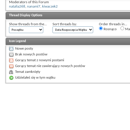
Moderators of this Forum
natalia268
,
nanami7
,
kiwaczek2
Thread Display Options
Show threads from the...
Sort threads by:
Order threads in...
Rosnąco
Mal
Icon Legend
Nowe posty
Brak nowych postów
Gorący temat z nowymi postami
Gorący temat nie zawierający nowych postów
Temat zamknięty
Udzielałeś się w tym wątku