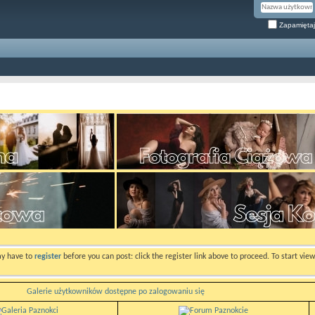
Zapamiętaj
ay have to
register
before you can post: click the register link above to proceed. To start vi
Galerie użytkowników dostępne po zalogowaniu się