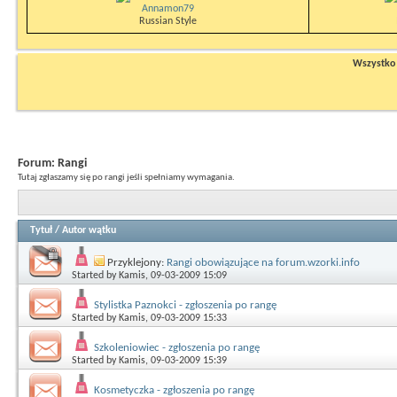
Annamon79
Russian Style
Wszystko n
Forum:
Rangi
Tutaj zgłaszamy się po rangi jeśli spełniamy wymagania.
Tytuł
/
Autor wątku
Przyklejony:
Rangi obowiązujące na forum.wzorki.info
Started by
Kamis
, 09-03-2009 15:09
Stylistka Paznokci - zgłoszenia po rangę
Started by
Kamis
, 09-03-2009 15:33
Szkoleniowiec - zgłoszenia po rangę
Started by
Kamis
, 09-03-2009 15:39
Kosmetyczka - zgłoszenia po rangę