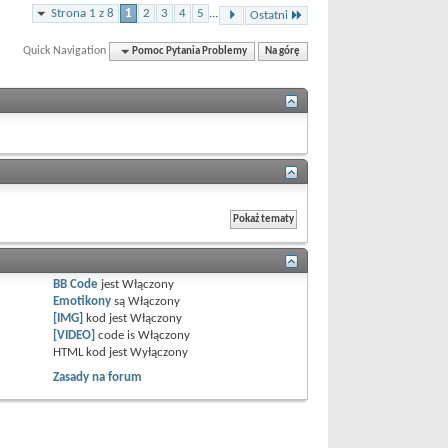
Strona 1 z 8
1
2
3
4
5
...
Ostatni
Quick Navigation
Pomoc Pytania Problemy
Na górę
BB Code
jest
Włączony
Emotikony
są
Włączony
[IMG]
kod jest
Włączony
[VIDEO]
code is
Włączony
HTML kod jest
Wyłączony
Zasady na forum