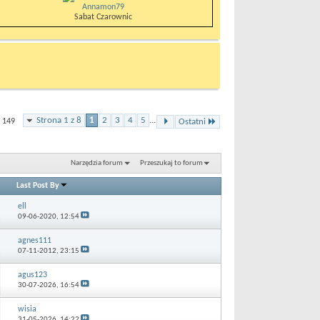
Annamon79
Sabat Czarownic
Strona 1 z 8
1
2
3
4
5
...
 149
Ostatni
Narzędzia forum
Przeszukaj to forum
Last Post By
ell
09-06-2020,
12:54
agnes111
07-11-2012,
23:15
agus123
30-07-2026,
16:54
wisia
31-05-2026,
14:22