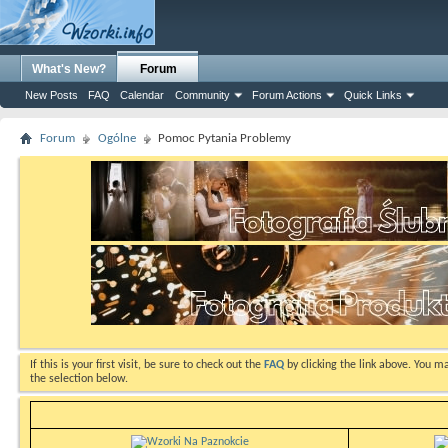
What's New?
Forum
New Posts
FAQ
Calendar
Community
Forum Actions
Quick Links
Forum
Ogólne
Pomoc Pytania Problemy
If this is your first visit, be sure to check out the
FAQ
by clicking the link above. You m
the selection below.