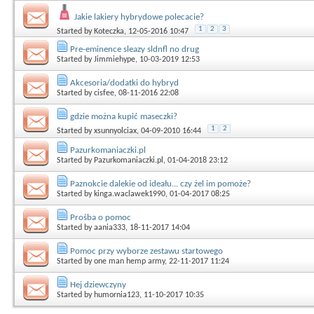
Jakie lakiery hybrydowe polecacie?
1
2
3
Started by
Koteczka
, 12-05-2016 10:47
Pre-eminence sleazy sldnfl no drug
Started by
Jimmiehype
, 10-03-2019 12:53
Akcesoria/dodatki do hybryd
Started by
cisfee
, 08-11-2016 22:08
gdzie można kupić maseczki?
1
2
Started by
xsunnyolciax
, 04-09-2010 16:44
Pazurkomaniaczki.pl
Started by
Pazurkomaniaczki.pl
, 01-04-2018 23:12
Paznokcie dalekie od ideału... czy żel im pomoże?
Started by
kinga.waclawek1990
, 01-04-2017 08:25
Prośba o pomoc
Started by
aania333
, 18-11-2017 14:04
Pomoc przy wyborze zestawu startowego
Started by
one man hemp army
, 22-11-2017 11:24
Hej dziewczyny
Started by
humornia123
, 11-10-2017 10:35