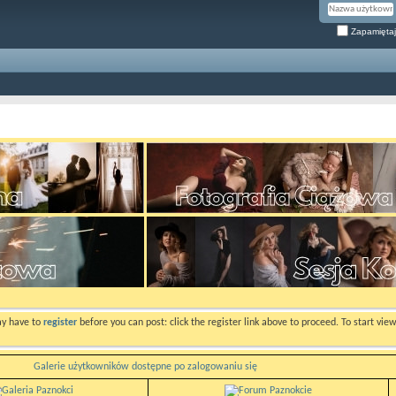
Zapamiętaj
ay have to
register
before you can post: click the register link above to proceed. To start vi
Galerie użytkowników dostępne po zalogowaniu się