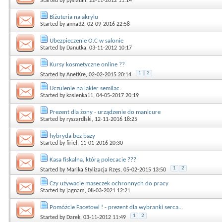
Started by
pysialali
, 22-11-2012 11:14
Biżuteria na akrylu
Started by
anna32
, 02-09-2016 22:58
Ubezpieczenie O.C w salonie
Started by
Danutka
, 03-11-2012 10:17
Kursy kosmetyczne online ??
1
2
Started by
AnetKre
, 02-02-2015 20:14
Uczulenie na lakier semilac.
Started by
kasienka11
, 04-05-2017 20:19
Prezent dla żony - urządzenie do manicure
Started by
ryszardlski
, 12-11-2016 18:25
hybryda bez bazy
Started by
firiel
, 11-01-2016 20:30
Kasa fiskalna, którą polecacie ???
1
2
Started by
Marika Stylizacja Rzęs
, 05-02-2015 13:50
Czy używacie maseczek ochronnych do pracy
Started by
jagnam
, 08-03-2021 12:21
Pomóżcie Facetowi ! - prezent dla wybranki serca...
1
2
Started by
Darek
, 03-11-2012 11:49