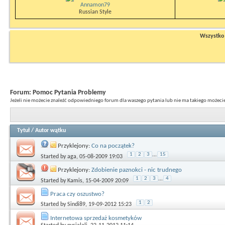
Annamon79
Russian Style
Wszystko n
Forum:
Pomoc Pytania Problemy
Jeżeli nie możecie znaleźć odpowiedniego forum dla waszego pytania lub nie ma takiego możecie 
Tytuł
/
Autor wątku
Przyklejony:
Co na początek?
1
2
3
...
15
Started by
aga
, 05-08-2009 19:03
Przyklejony:
Zdobienie paznokci - nic trudnego
1
2
3
...
4
Started by
Kamis
, 15-04-2009 20:09
Praca czy oszustwo?
1
2
Started by
Sindi89
, 19-09-2012 15:23
Internetowa sprzedaż kosmetyków