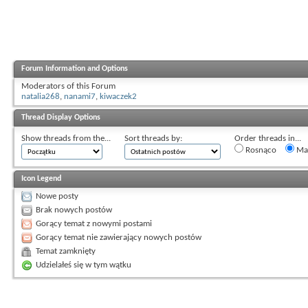
Forum Information and Options
Moderators of this Forum
natalia268
,
nanami7
,
kiwaczek2
Thread Display Options
Show threads from the...
Sort threads by:
Order threads in...
Rosnąco
Mal
Icon Legend
Nowe posty
Brak nowych postów
Gorący temat z nowymi postami
Gorący temat nie zawierający nowych postów
Temat zamknięty
Udzielałeś się w tym wątku