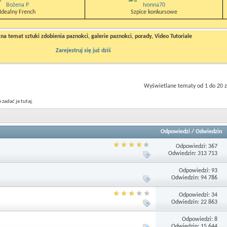
Bożena P
Ivonna70
Idealny French
Szpice konkursowe
a temat sztuki zdobienia paznokci, galerie paznokci, porady, Video Tutoriale
Zarejestruj się już dziś
Wyświetlane tematy od 1 do 20 z
zadać je tutaj.
Odpowiedzi
/
Odwiedzin
Odpowiedzi: 367
Odwiedzin: 313 713
Odpowiedzi: 93
Odwiedzin: 94 786
Odpowiedzi: 34
Odwiedzin: 22 863
Odpowiedzi: 8
Odwiedzin: 15 644