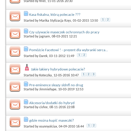
Started by
firiel
, 11-01-2016 20:30
Kasa fiskalna, którą polecacie ???
1
2
Started by
Marika Stylizacja Rzęs
, 05-02-2015 13:50
Czy używacie maseczek ochronnych do pracy
Started by
jagnam
, 08-03-2021 12:21
Pomóżcie Facetowi ! - prezent dla wybranki serca...
1
2
Started by
Darek
, 03-11-2012 11:49
Jakie lakiery hybrydowe polecacie?
1
2
3
Started by
Koteczka
, 12-05-2016 10:47
Pre-eminence sleazy sldnfl no drug
Started by
Jimmiehype
, 10-03-2019 12:53
Akcesoria/dodatki do hybryd
Started by
cisfee
, 08-11-2016 22:08
gdzie można kupić maseczki?
1
2
Started by
xsunnyolciax
, 04-09-2010 16:44