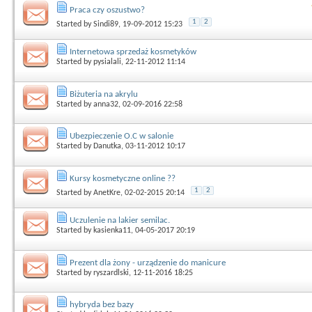
Praca czy oszustwo?
1
2
Started by
Sindi89
, 19-09-2012 15:23
Internetowa sprzedaż kosmetyków
Started by
pysialali
, 22-11-2012 11:14
Biżuteria na akrylu
Started by
anna32
, 02-09-2016 22:58
Ubezpieczenie O.C w salonie
Started by
Danutka
, 03-11-2012 10:17
Kursy kosmetyczne online ??
1
2
Started by
AnetKre
, 02-02-2015 20:14
Uczulenie na lakier semilac.
Started by
kasienka11
, 04-05-2017 20:19
Prezent dla żony - urządzenie do manicure
Started by
ryszardlski
, 12-11-2016 18:25
hybryda bez bazy