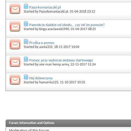
Pazurkomaniaczki.pl
Started by
Pazurkomaniaczki.pl
, 01-04-2018 23:12
Paznokcie dalekie od ideału... czy żel im pomoże?
Started by
kinga.waclawek1990
, 01-04-2017 08:25
Prośba o pomoc
Started by
aania333
, 18-11-2017 14:04
Pomoc przy wyborze zestawu startowego
Started by
one man hemp army
, 22-11-2017 11:24
Hej dziewczyny
Started by
humornia123
, 11-10-2017 10:35
Forum Information and Options
Moderators of this Forum