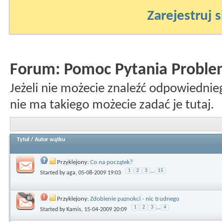
Zarejestruj s
Forum:
Pomoc Pytania Probl
Jeżeli nie możecie znaleźć odpowiednie
nie ma takiego możecie zadać je tutaj.
Tytuł
/
Autor wątku
Przyklejony:
Co na początek?
1
2
3
...
15
Started by
aga
, 05-08-2009 19:03
Przyklejony:
Zdobienie paznokci - nic trudnego
1
2
3
...
4
Started by
Kamis
, 15-04-2009 20:09