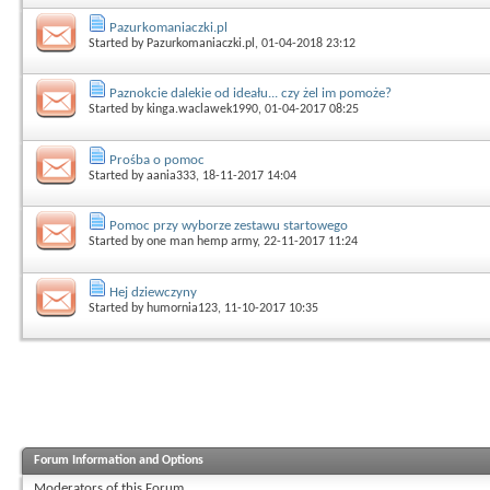
Pazurkomaniaczki.pl
Started by
Pazurkomaniaczki.pl
, 01-04-2018 23:12
Paznokcie dalekie od ideału... czy żel im pomoże?
Started by
kinga.waclawek1990
, 01-04-2017 08:25
Prośba o pomoc
Started by
aania333
, 18-11-2017 14:04
Pomoc przy wyborze zestawu startowego
Started by
one man hemp army
, 22-11-2017 11:24
Hej dziewczyny
Started by
humornia123
, 11-10-2017 10:35
Forum Information and Options
Moderators of this Forum