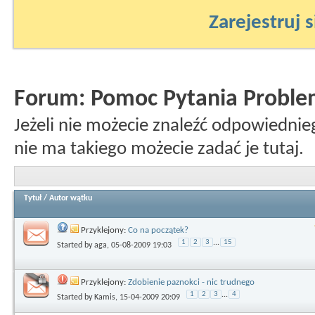
Zarejestruj s
Forum:
Pomoc Pytania Probl
Jeżeli nie możecie znaleźć odpowiednie
nie ma takiego możecie zadać je tutaj.
Tytuł
/
Autor wątku
Przyklejony:
Co na początek?
1
2
3
...
15
Started by
aga
, 05-08-2009 19:03
Przyklejony:
Zdobienie paznokci - nic trudnego
1
2
3
...
4
Started by
Kamis
, 15-04-2009 20:09