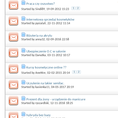
Praca czy oszustwo?
1
2
Started by
Sindi89
, 19-09-2012 15:23
Internetowa sprzedaż kosmetyków
Started by
pysialali
, 22-11-2012 11:14
Biżuteria na akrylu
Started by
anna32
, 02-09-2016 22:58
Ubezpieczenie O.C w salonie
Started by
Danutka
, 03-11-2012 10:17
Kursy kosmetyczne online ??
1
2
Started by
AnetKre
, 02-02-2015 20:14
Uczulenie na lakier semilac.
Started by
kasienka11
, 04-05-2017 20:19
Prezent dla żony - urządzenie do manicure
Started by
ryszardlski
, 12-11-2016 18:25
hybryda bez bazy