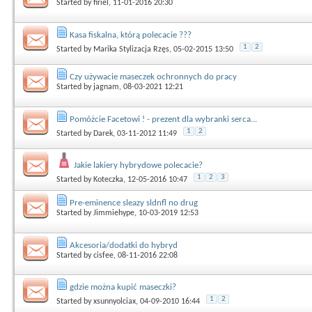
Started by
firiel
, 11-01-2016 20:30
Kasa fiskalna, którą polecacie ???
1
2
Started by
Marika Stylizacja Rzęs
, 05-02-2015 13:50
Czy używacie maseczek ochronnych do pracy
Started by
jagnam
, 08-03-2021 12:21
Pomóżcie Facetowi ! - prezent dla wybranki serca...
1
2
Started by
Darek
, 03-11-2012 11:49
Jakie lakiery hybrydowe polecacie?
1
2
3
Started by
Koteczka
, 12-05-2016 10:47
Pre-eminence sleazy sldnfl no drug
Started by
Jimmiehype
, 10-03-2019 12:53
Akcesoria/dodatki do hybryd
Started by
cisfee
, 08-11-2016 22:08
gdzie można kupić maseczki?
1
2
Started by
xsunnyolciax
, 04-09-2010 16:44