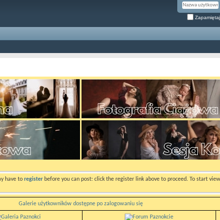
Zapamiętaj
ay have to
register
before you can post: click the register link above to proceed. To start vi
Galerie użytkowników dostępne po zalogowaniu się