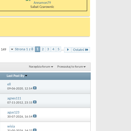
Annamon79
Sabat Czarownic
Strona 1 z 8
1
2
3
4
5
...
 149
Ostatni
Narzędzia forum
Przeszukaj to forum
Last Post By
ell
09-06-2020,
12:54
agnes111
07-11-2012,
23:15
agus123
30-07-2026,
16:54
wisia
31-05-2026,
14:22