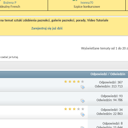
Bożena P
Ivonna70
Idealny French
Szpice konkursowe
a temat sztuki zdobienia paznokci, galerie paznokci, porady, Video Tutoriale
Zarejestruj się już dziś
Wyświetlane tematy od 1 do 20 z
zadać je tutaj.
Odpowiedzi
/
Odwiedzin
Odpowiedzi: 367
Odwiedzin: 313 713
Odpowiedzi: 93
Odwiedzin: 94 786
Odpowiedzi: 34
Odwiedzin: 22 863
Odpowiedzi: 8
Odwiedzin: 15 644