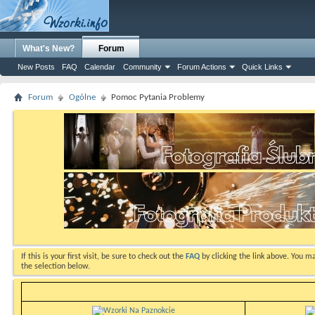
What's New?
Forum
New Posts
FAQ
Calendar
Community
Forum Actions
Quick Links
Forum
Ogólne
Pomoc Pytania Problemy
If this is your first visit, be sure to check out the
FAQ
by clicking the link above. You m
the selection below.