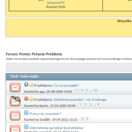
Annamon79
Russian Style
Wszystko n
Forum:
Pomoc Pytania Problemy
Jeżeli nie możecie znaleźć odpowiedniego forum dla waszego pytania lub nie ma takiego możecie 
Tytuł
/
Autor wątku
Przyklejony:
Co na początek?
1
2
3
...
15
Started by
aga
, 05-08-2009 19:03
Przyklejony:
Zdobienie paznokci - nic trudnego
1
2
3
...
4
Started by
Kamis
, 15-04-2009 20:09
Praca czy oszustwo?
1
2
Started by
Sindi89
, 19-09-2012 15:23
Internetowa sprzedaż kosmetyków