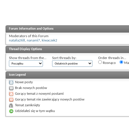
Forum Information and Options
Moderators of this Forum
natalia268
,
nanami7
,
kiwaczek2
Thread Display Options
Show threads from the...
Sort threads by:
Order threads in...
Rosnąco
Mal
Icon Legend
Nowe posty
Brak nowych postów
Gorący temat z nowymi postami
Gorący temat nie zawierający nowych postów
Temat zamknięty
Udzielałeś się w tym wątku