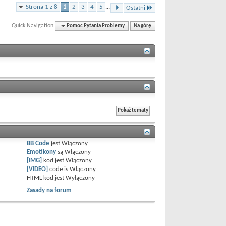
Strona 1 z 8
1
2
3
4
5
...
Ostatni
Quick Navigation
Pomoc Pytania Problemy
Na górę
BB Code
jest
Włączony
Emotikony
są
Włączony
[IMG]
kod jest
Włączony
[VIDEO]
code is
Włączony
HTML kod jest
Wyłączony
Zasady na forum