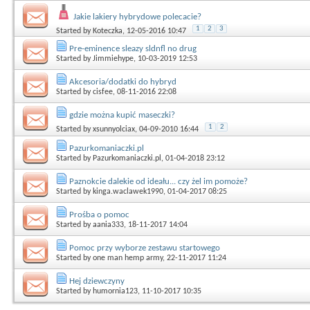
Jakie lakiery hybrydowe polecacie?
1
2
3
Started by
Koteczka
, 12-05-2016 10:47
Pre-eminence sleazy sldnfl no drug
Started by
Jimmiehype
, 10-03-2019 12:53
Akcesoria/dodatki do hybryd
Started by
cisfee
, 08-11-2016 22:08
gdzie można kupić maseczki?
1
2
Started by
xsunnyolciax
, 04-09-2010 16:44
Pazurkomaniaczki.pl
Started by
Pazurkomaniaczki.pl
, 01-04-2018 23:12
Paznokcie dalekie od ideału... czy żel im pomoże?
Started by
kinga.waclawek1990
, 01-04-2017 08:25
Prośba o pomoc
Started by
aania333
, 18-11-2017 14:04
Pomoc przy wyborze zestawu startowego
Started by
one man hemp army
, 22-11-2017 11:24
Hej dziewczyny
Started by
humornia123
, 11-10-2017 10:35