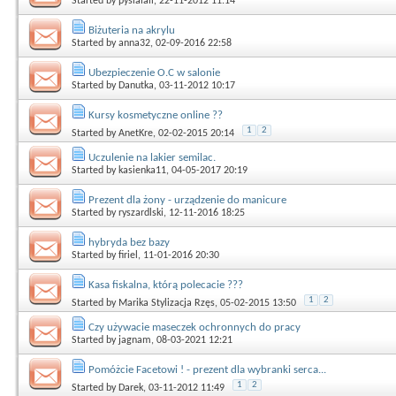
Started by
pysialali
, 22-11-2012 11:14
Biżuteria na akrylu
Started by
anna32
, 02-09-2016 22:58
Ubezpieczenie O.C w salonie
Started by
Danutka
, 03-11-2012 10:17
Kursy kosmetyczne online ??
1
2
Started by
AnetKre
, 02-02-2015 20:14
Uczulenie na lakier semilac.
Started by
kasienka11
, 04-05-2017 20:19
Prezent dla żony - urządzenie do manicure
Started by
ryszardlski
, 12-11-2016 18:25
hybryda bez bazy
Started by
firiel
, 11-01-2016 20:30
Kasa fiskalna, którą polecacie ???
1
2
Started by
Marika Stylizacja Rzęs
, 05-02-2015 13:50
Czy używacie maseczek ochronnych do pracy
Started by
jagnam
, 08-03-2021 12:21
Pomóżcie Facetowi ! - prezent dla wybranki serca...
1
2
Started by
Darek
, 03-11-2012 11:49