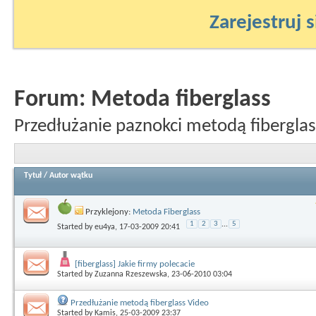
Zarejestruj s
Forum:
Metoda fiberglass
Przedłużanie paznokci metodą fiberglas
Tytuł
/
Autor wątku
Przyklejony:
Metoda Fiberglass
1
2
3
...
5
Started by
eu4ya
, 17-03-2009 20:41
[fiberglass] Jakie firmy polecacie
Started by
Zuzanna Rzeszewska
, 23-06-2010 03:04
Przedłużanie metodą fiberglass Video
Started by
Kamis
, 25-03-2009 23:37