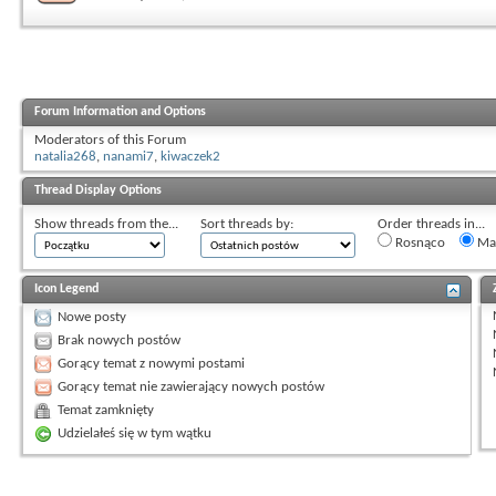
Forum Information and Options
Moderators of this Forum
natalia268
,
nanami7
,
kiwaczek2
Thread Display Options
Show threads from the...
Sort threads by:
Order threads in...
Rosnąco
Mal
Icon Legend
Nowe posty
Brak nowych postów
Gorący temat z nowymi postami
Gorący temat nie zawierający nowych postów
Temat zamknięty
Udzielałeś się w tym wątku