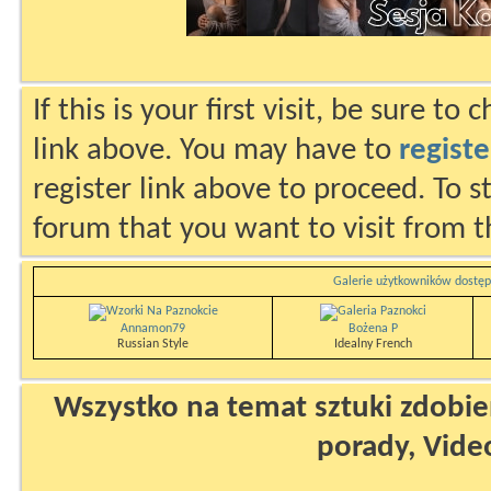
If this is your first visit, be sure to
link above. You may have to
registe
register link above to proceed. To s
forum that you want to visit from t
Galerie użytkowników dostęp
Annamon79
Bożena P
Russian Style
Idealny French
Wszystko na temat sztuki zdobien
porady, Vide