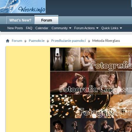
What's New?
Forum
New Posts
FAQ
Calendar
Community
Forum Actions
Quick Links
Forum
Paznokcie
Przedłużanie paznokci
Metoda fiberglass