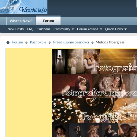
What's New?
Forum
New Posts
FAQ
Calendar
Community
Forum Actions
Quick Links
Forum
Paznokcie
Przedłużanie paznokci
Metoda fiberglass