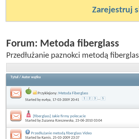
Zarejestruj s
Forum:
Metoda fiberglass
Przedłużanie paznokci metodą fiberglas
Tytuł
/
Autor wątku
Przyklejony:
Metoda Fiberglass
1
2
3
...
5
Started by
eu4ya
, 17-03-2009 20:41
[fiberglass] Jakie firmy polecacie
Started by
Zuzanna Rzeszewska
, 23-06-2010 03:04
Przedłużanie metodą fiberglass Video
Started by
Kamis
, 25-03-2009 23:37