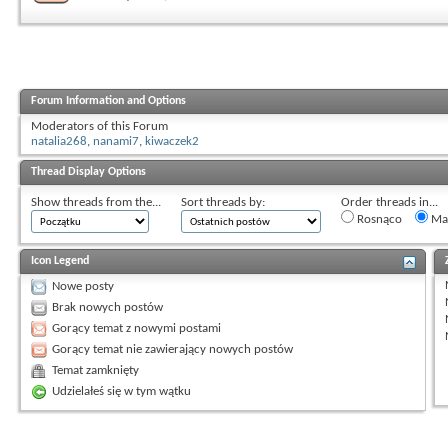
Forum Information and Options
Moderators of this Forum
natalia268
,
nanami7
,
kiwaczek2
Thread Display Options
Show threads from the...
Sort threads by:
Order threads in...
Rosnąco
Mal
Icon Legend
Nowe posty
Brak nowych postów
Gorący temat z nowymi postami
Gorący temat nie zawierający nowych postów
Temat zamknięty
Udzielałeś się w tym wątku