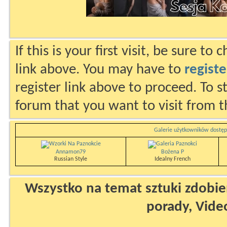
If this is your first visit, be sure to
link above. You may have to
registe
register link above to proceed. To s
forum that you want to visit from t
Galerie użytkowników dostęp
Annamon79
Bożena P
Russian Style
Idealny French
Wszystko na temat sztuki zdobien
porady, Vide