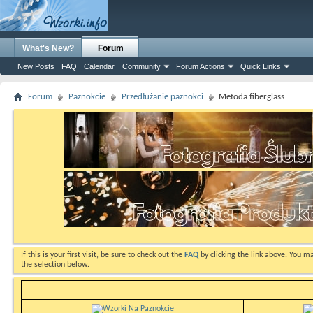
What's New?
Forum
New Posts
FAQ
Calendar
Community
Forum Actions
Quick Links
Forum
Paznokcie
Przedłużanie paznokci
Metoda fiberglass
If this is your first visit, be sure to check out the
FAQ
by clicking the link above. You m
the selection below.