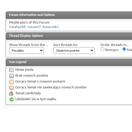
Forum Information and Options
Moderators of this Forum
natalia268
,
nanami7
,
kiwaczek2
Thread Display Options
Show threads from the...
Sort threads by:
Order threads in...
Rosnąco
Mal
Icon Legend
Nowe posty
Brak nowych postów
Gorący temat z nowymi postami
Gorący temat nie zawierający nowych postów
Temat zamknięty
Udzielałeś się w tym wątku