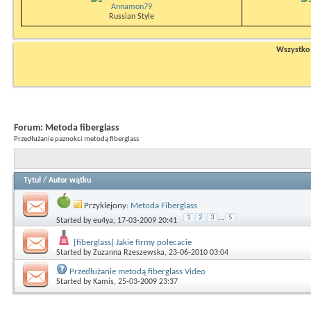
Annamon79
Russian Style
Wszystko n
Forum:
Metoda fiberglass
Przedłużanie paznokci metodą fiberglass
Tytuł
/
Autor wątku
Przyklejony:
Metoda Fiberglass
1
2
3
...
5
Started by
eu4ya
, 17-03-2009 20:41
[fiberglass] Jakie firmy polecacie
Started by
Zuzanna Rzeszewska
, 23-06-2010 03:04
Przedłużanie metodą fiberglass Video
Started by
Kamis
, 25-03-2009 23:37