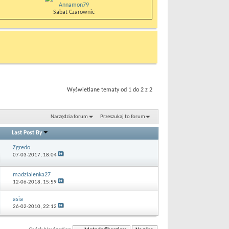
Annamon79
Sabat Czarownic
Wyświetlane tematy od 1 do 2 z 2
Narzędzia forum
Przeszukaj to forum
Last Post By
Zgredo
07-03-2017,
18:04
madzialenka27
12-06-2018,
15:59
asia
26-02-2010,
22:12