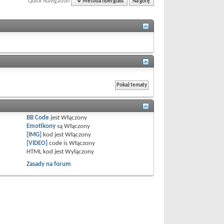
Quick Navigation
Metoda fiberglass
Na górę
BB Code
jest
Włączony
Emotikony
są
Włączony
[IMG]
kod jest
Włączony
[VIDEO]
code is
Włączony
HTML kod jest
Wyłączony
Zasady na forum