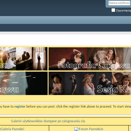
Zapamiętaj
ay have to
register
before you can post: click the register link above to proceed. To start vi
Galerie użytkowników dostępne po zalogowaniu się