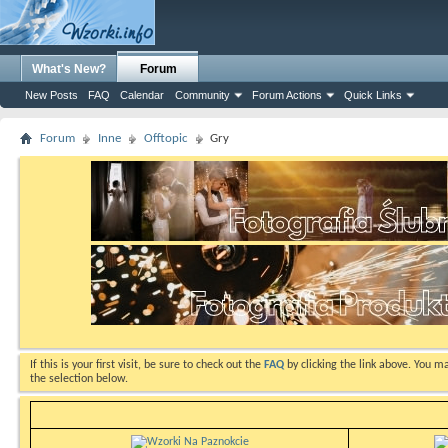
What's New?
Forum
New Posts
FAQ
Calendar
Community
Forum Actions
Quick Links
Forum
Inne
Offtopic
Gry
If this is your first visit, be sure to check out the
FAQ
by clicking the link above. You m
the selection below.