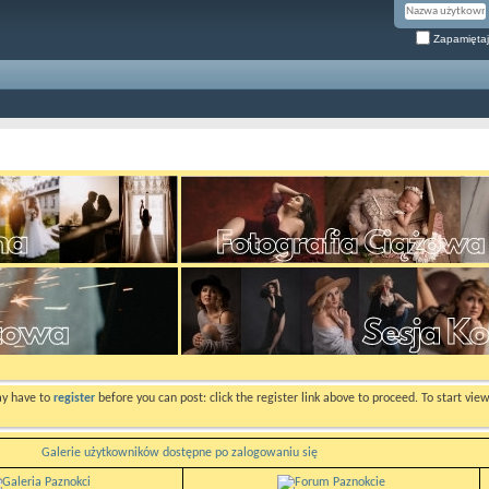
Zapamiętaj
ay have to
register
before you can post: click the register link above to proceed. To start vi
Galerie użytkowników dostępne po zalogowaniu się