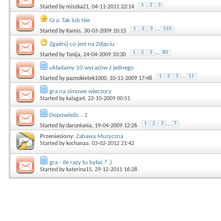
1
2
3
Started by
miszka21
, 04-11-2011 22:14
Gra: Tak lub Nie
1
2
3
...
133
Started by
Kamis
, 30-03-2009 10:15
Zgadnij co jest na Zdjęciu
1
2
3
...
80
Started by
Tonija
, 24-04-2009 10:30
układamy 10 wyrazów z jednego
1
2
3
...
11
Started by
paznokietek1000
, 10-11-2009 17:48
gra na zimowe wieczory
Started by
kalaga4
, 22-10-2009 00:51
Dopowiedz... 2
1
2
3
...
7
Started by
daruniunia
, 19-04-2009 12:26
Przeniesiony:
Zabawa Muzyczna
Started by
kochanaa
, 03-02-2012 21:42
gra - ile razy tu byłaś ? :)
Started by
katerina15
, 29-12-2011 16:28