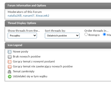
Forum Information and Options
Moderators of this Forum
natalia268
,
nanami7
,
kiwaczek2
Thread Display Options
Show threads from the...
Sort threads by:
Order threads in...
Rosnąco
Mal
Icon Legend
Nowe posty
Brak nowych postów
Gorący temat z nowymi postami
Gorący temat nie zawierający nowych postów
Temat zamknięty
Udzielałeś się w tym wątku