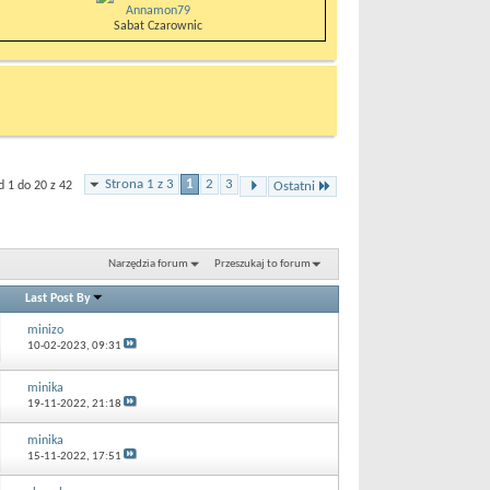
Annamon79
Sabat Czarownic
Strona 1 z 3
1
2
3
 1 do 20 z 42
Ostatni
Narzędzia forum
Przeszukaj to forum
Last Post By
minizo
10-02-2023,
09:31
minika
19-11-2022,
21:18
minika
15-11-2022,
17:51