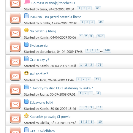
Co masz w swojej torebce:D
1
2
3
...
61
Started by
tusia
, 24-02-2010 09:34
IMIONA - na przed ostatnia litere
1
2
3
...
35
Started by
nutella
, 17-06-2010 22:40
Na ostatnią literę
1
2
3
...
396
Started by
Kamis
, 04-04-2009 00:06
Skojarzenia
1
2
3
...
348
Started by
daruniunia
, 04-04-2009 17:46
Gra: x czy y?
1
2
3
...
79
Started by
Kamis
, 30-03-2009 10:08
Jaki to film?
1
2
3
...
69
Started by
Jade
, 26-04-2009 11:44
* Tworzymy disc CD z ulubioną muzyką *
1
2
3
...
4
Started by
Jagna
, 30-07-2009 09:01
Zabawa w fotki
1
2
3
...
18
Started by
Kamis
, 30-06-2009 15:46
Kapselek prawdę Ci powie
1
2
3
...
10
Started by
Olciiia
, 18-03-2010 17:46
Gra - Uwielbiam