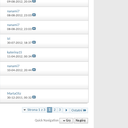
09-08-2012,
20:04
nanami7
08-08-2012,
23:03
nanami7
08-08-2012,
23:03
Izi
30-07-2012,
18:37
katerina15
11-04-2012,
00:34
nanami7
10-04-2012,
20:44
MartaOSz
30-12-2011,
00:32
Strona 1 z 3
1
2
3
Ostatni
Quick Navigation
Gry
Na górę