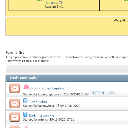
Annamon79
Russian Style
Wszystko n
Forum:
Gry
Tutaj zapraszamy do zabawy grami słownymi, internetowymi, łamigłówkami i wszystkim, co poz
Posty w tym dziale nie są zliczane !
Tytuł
/
Autor wątku
Gra: Co dzisiaj kupiłeś?
1
2
3
...
28
Started by
kobietazpazurem
, 23-03-2010 20:57
Play Stacion
Started by
jasnowłosa
, 06-09-2016 20:20
Skoki narciarskie
Started by
minika
, 15-11-2022 17:51