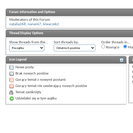
Forum Information and Options
Moderators of this Forum
natalia268
,
nanami7
,
kiwaczek2
Thread Display Options
Show threads from the...
Sort threads by:
Order threads in...
Rosnąco
Mal
Icon Legend
Nowe posty
Brak nowych postów
Gorący temat z nowymi postami
Gorący temat nie zawierający nowych postów
Temat zamknięty
Udzielałeś się w tym wątku