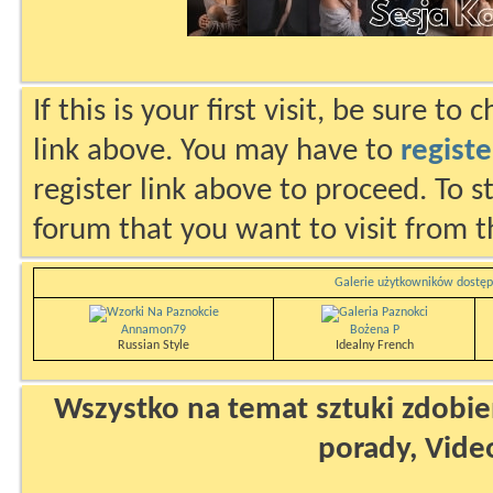
If this is your first visit, be sure to
link above. You may have to
registe
register link above to proceed. To s
forum that you want to visit from t
Galerie użytkowników dostęp
Annamon79
Bożena P
Russian Style
Idealny French
Wszystko na temat sztuki zdobien
porady, Vide