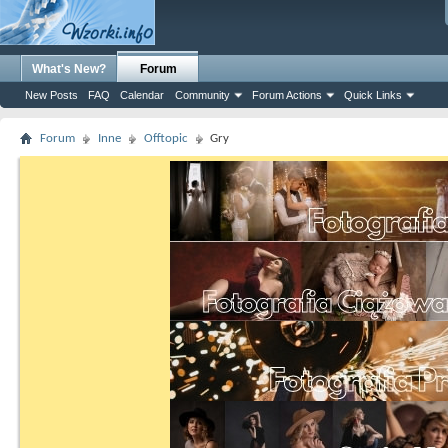
What's New?
Forum
New Posts
FAQ
Calendar
Community
Forum Actions
Quick Links
Forum
Inne
Offtopic
Gry