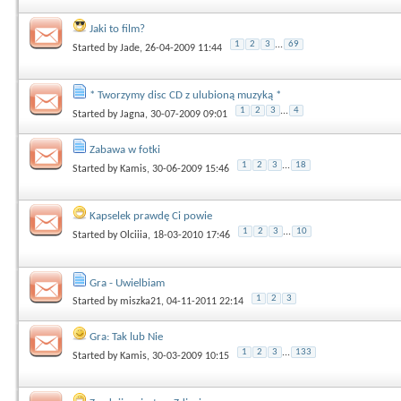
Jaki to film?
1
2
3
...
69
Started by
Jade
, 26-04-2009 11:44
* Tworzymy disc CD z ulubioną muzyką *
1
2
3
...
4
Started by
Jagna
, 30-07-2009 09:01
Zabawa w fotki
1
2
3
...
18
Started by
Kamis
, 30-06-2009 15:46
Kapselek prawdę Ci powie
1
2
3
...
10
Started by
Olciiia
, 18-03-2010 17:46
Gra - Uwielbiam
1
2
3
Started by
miszka21
, 04-11-2011 22:14
Gra: Tak lub Nie
1
2
3
...
133
Started by
Kamis
, 30-03-2009 10:15