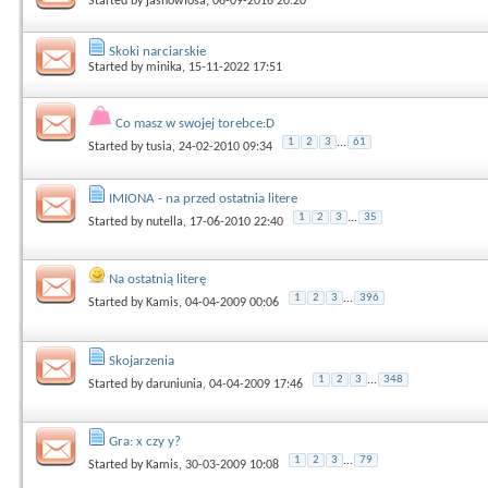
Started by
jasnowłosa
, 06-09-2016 20:20
Skoki narciarskie
Started by
minika
, 15-11-2022 17:51
Co masz w swojej torebce:D
1
2
3
...
61
Started by
tusia
, 24-02-2010 09:34
IMIONA - na przed ostatnia litere
1
2
3
...
35
Started by
nutella
, 17-06-2010 22:40
Na ostatnią literę
1
2
3
...
396
Started by
Kamis
, 04-04-2009 00:06
Skojarzenia
1
2
3
...
348
Started by
daruniunia
, 04-04-2009 17:46
Gra: x czy y?
1
2
3
...
79
Started by
Kamis
, 30-03-2009 10:08