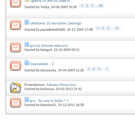
Zgadnij co jest na Zdjęciu
1
2
3
...
80
Started by
Tonija
, 24-04-2009 10:30
układamy 10 wyrazów z jednego
1
2
3
...
11
Started by
paznokietek1000
, 10-11-2009 17:48
gra na zimowe wieczory
Started by
kalaga4
, 22-10-2009 00:51
Dopowiedz... 2
1
2
3
...
7
Started by
daruniunia
, 19-04-2009 12:26
Przeniesiony:
Zabawa Muzyczna
Started by
kochanaa
, 03-02-2012 21:42
gra - ile razy tu byłaś ? :)
Started by
katerina15
, 29-12-2011 16:28