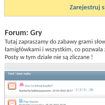
Zarejestruj s
Forum:
Gry
Tutaj zapraszamy do zabawy grami sło
łamigłówkami i wszystkim, co pozwala 
Posty w tym dziale nie są zliczane !
Tytuł
/
Autor wątku
Gra: Co dzisiaj kupiłeś?
1
2
3
...
28
Started by
kobietazpazurem
, 23-03-2010 20:57
Play Stacion