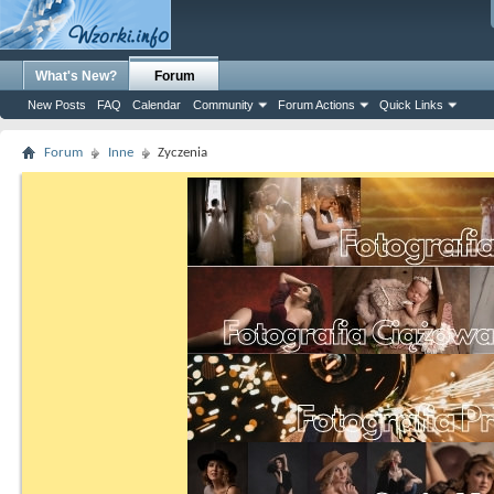
What's New?
Forum
New Posts
FAQ
Calendar
Community
Forum Actions
Quick Links
Forum
Inne
Zyczenia