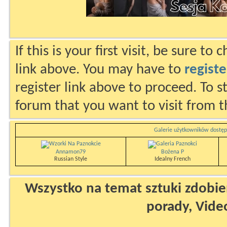
If this is your first visit, be sure to
link above. You may have to
registe
register link above to proceed. To s
forum that you want to visit from t
Galerie użytkowników dostęp
Annamon79
Bożena P
Russian Style
Idealny French
Wszystko na temat sztuki zdobien
porady, Vide