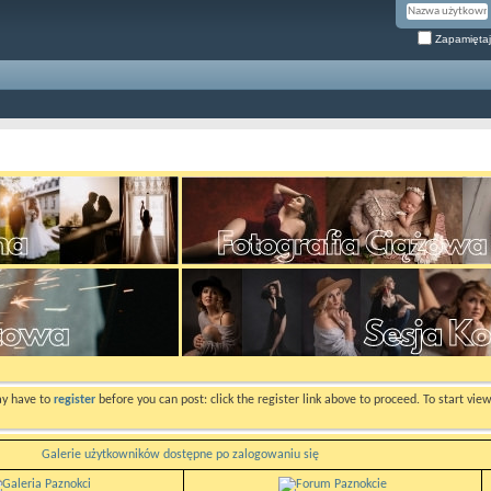
Zapamiętaj
ay have to
register
before you can post: click the register link above to proceed. To start vi
Galerie użytkowników dostępne po zalogowaniu się