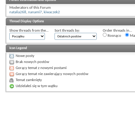
Moderators of this Forum
natalia268
,
nanami7
,
kiwaczek2
Thread Display Options
Show threads from the...
Sort threads by:
Order threads in...
Rosnąco
Mal
Icon Legend
Nowe posty
Brak nowych postów
Gorący temat z nowymi postami
Gorący temat nie zawierający nowych postów
Temat zamknięty
Udzielałeś się w tym wątku