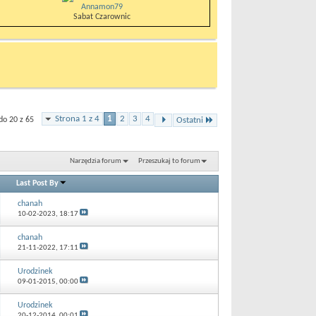
Annamon79
Sabat Czarownic
Strona 1 z 4
1
2
3
4
do 20 z 65
Ostatni
Narzędzia forum
Przeszukaj to forum
Last Post By
chanah
10-02-2023,
18:17
chanah
21-11-2022,
17:11
Urodzinek
09-01-2015,
00:00
Urodzinek
20-12-2014,
00:01