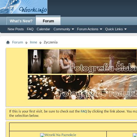
What's New?
Forum
New Posts
FAQ
Calendar
Community
Forum Actions
Quick Links
Forum
Inne
Zyczenia
If this is your first visit, be sure to check out the
FAQ
by clicking the link above. You m
the selection below.