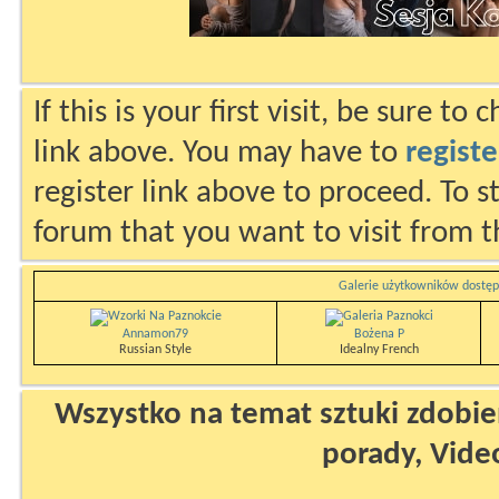
If this is your first visit, be sure to
link above. You may have to
registe
register link above to proceed. To s
forum that you want to visit from t
Galerie użytkowników dostęp
Annamon79
Bożena P
Russian Style
Idealny French
Wszystko na temat sztuki zdobien
porady, Vide