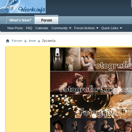
What's New?
Forum
New Posts
FAQ
Calendar
Community
Forum Actions
Quick Links
Forum
Inne
Zyczenia