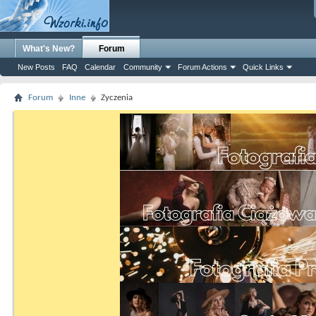
What's New?
Forum
New Posts
FAQ
Calendar
Community
Forum Actions
Quick Links
Forum
Inne
Zyczenia