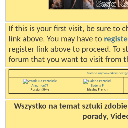
If this is your first visit, be sure to
link above. You may have to
registe
register link above to proceed. To s
forum that you want to visit from t
Galerie użytkowników dostęp
Annamon79
Bożena P
Russian Style
Idealny French
Wszystko na temat sztuki zdobien
porady, Vide