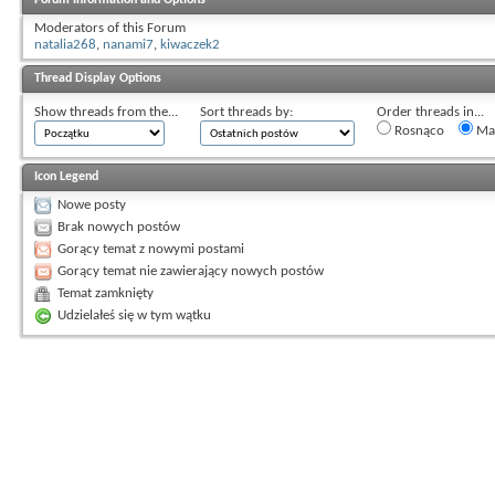
Moderators of this Forum
natalia268
,
nanami7
,
kiwaczek2
Thread Display Options
Show threads from the...
Sort threads by:
Order threads in...
Rosnąco
Mal
Icon Legend
Nowe posty
Brak nowych postów
Gorący temat z nowymi postami
Gorący temat nie zawierający nowych postów
Temat zamknięty
Udzielałeś się w tym wątku