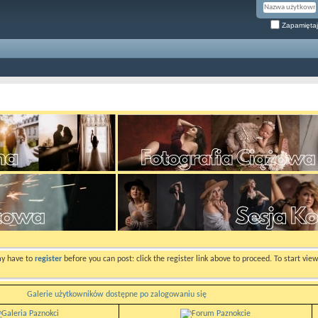
Zapamiętaj
ay have to
register
before you can post: click the register link above to proceed. To start vi
Galerie użytkowników dostępne po zalogowaniu się