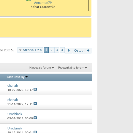
Annamon79
Sabat Czarownic
Strona 1 z 4
1
2
3
4
do 20 z 65
Ostatni
Narzędzia forum
Przeszukaj to forum
Last Post By
chanah
10-02-2023,
18:17
chanah
21-11-2022,
17:11
Urodzinek
09-01-2015,
00:00
Urodzinek
20-12-2014,
00:01