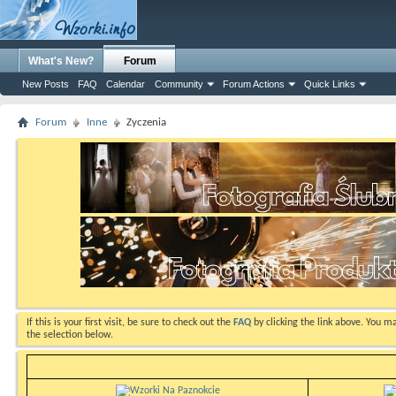
What's New?
Forum
New Posts
FAQ
Calendar
Community
Forum Actions
Quick Links
Forum
Inne
Zyczenia
If this is your first visit, be sure to check out the
FAQ
by clicking the link above. You m
the selection below.