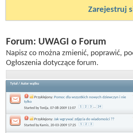
Zarejestruj s
Forum:
UWAGI o Forum
Napisz co można zmienić, poprawić, po
Ogłoszenia dotyczące forum.
Tytuł
/
Autor wątku
Przyklejony:
Pomoc dla wszystkich nowych dziewczyn i nie
tylko
1
2
3
...
24
Started by
Tonija
, 07-08-2009 11:07
Przyklejony:
Jak wgrywać zdjęcia do wiadomości ??
1
2
3
Started by
Kamis
, 20-03-2009 17:25