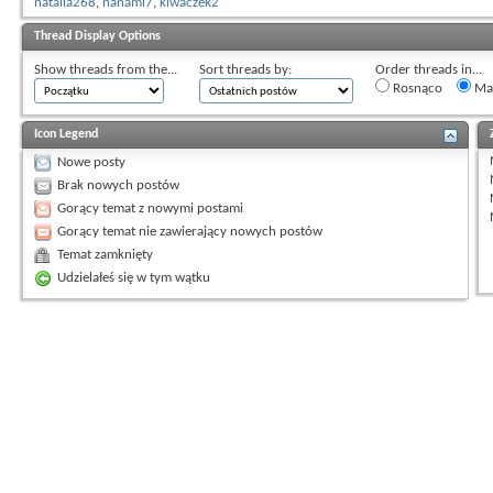
natalia268
,
nanami7
,
kiwaczek2
Thread Display Options
Show threads from the...
Sort threads by:
Order threads in...
Rosnąco
Mal
Icon Legend
Nowe posty
Brak nowych postów
Gorący temat z nowymi postami
Gorący temat nie zawierający nowych postów
Temat zamknięty
Udzielałeś się w tym wątku