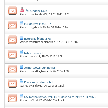
Żel Modena Nails
Started by
untouched00
, 05-09-2016 17:02
klej do rzęs POMOCY
Started by
gabriella93
, 26-08-2016 15:26
naturalna blondynka
Started by
naturalnablondynka
, 17-04-2015 12:16
hybryda na żel
Started by
chisiak
, 18-02-2015 12:09
Jednofazówki sun flower
Started by
matka_twoja
, 17-02-2016 17:03
Praca na produktach Ibd
Started by
anda922
, 10-02-2016 11:08
Czy można używać żelu IBD i kłaść na to lakiry z Bluesky ?
Started by
Xruda97
, 05-02-2016 11:47