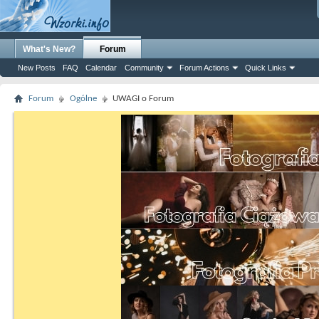
What's New?
Forum
New Posts
FAQ
Calendar
Community
Forum Actions
Quick Links
Forum
Ogólne
UWAGI o Forum