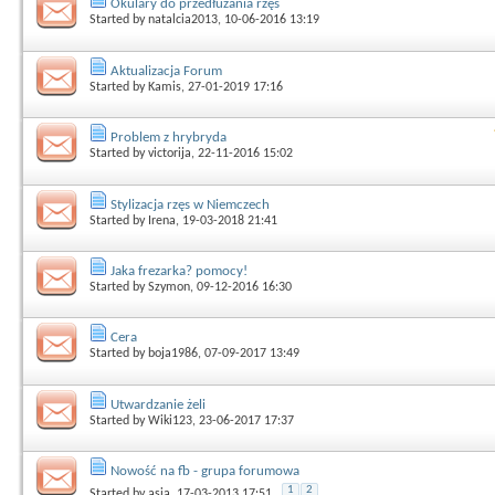
Okulary do przedłużania rzęs
Started by
natalcia2013
, 10-06-2016 13:19
Aktualizacja Forum
Started by
Kamis
, 27-01-2019 17:16
Problem z hrybryda
Started by
victorija
, 22-11-2016 15:02
Stylizacja rzęs w Niemczech
Started by
Irena
, 19-03-2018 21:41
Jaka frezarka? pomocy!
Started by
Szymon
, 09-12-2016 16:30
Cera
Started by
boja1986
, 07-09-2017 13:49
Utwardzanie żeli
Started by
Wiki123
, 23-06-2017 17:37
Nowość na fb - grupa forumowa
1
2
Started by
asia
, 17-03-2013 17:51