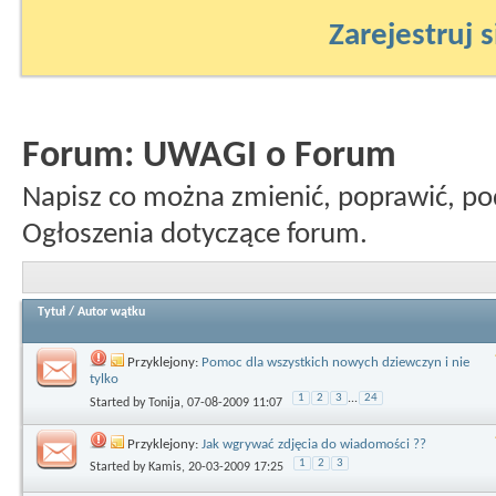
Zarejestruj s
Forum:
UWAGI o Forum
Napisz co można zmienić, poprawić, po
Ogłoszenia dotyczące forum.
Tytuł
/
Autor wątku
Przyklejony:
Pomoc dla wszystkich nowych dziewczyn i nie
tylko
1
2
3
...
24
Started by
Tonija
, 07-08-2009 11:07
Przyklejony:
Jak wgrywać zdjęcia do wiadomości ??
1
2
3
Started by
Kamis
, 20-03-2009 17:25