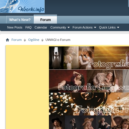
What's New?
Forum
New Posts
FAQ
Calendar
Community
Forum Actions
Quick Links
Forum
Ogólne
UWAGI o Forum