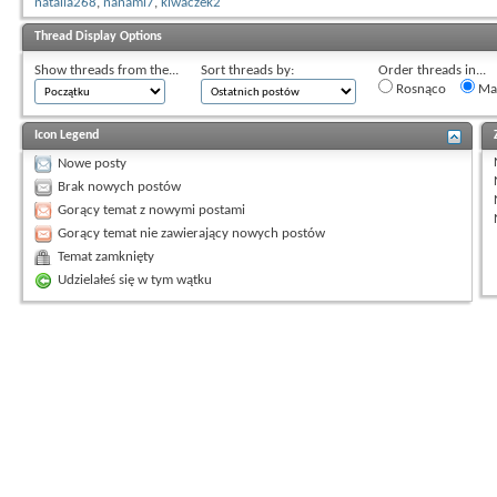
natalia268
,
nanami7
,
kiwaczek2
Thread Display Options
Show threads from the...
Sort threads by:
Order threads in...
Rosnąco
Mal
Icon Legend
Nowe posty
Brak nowych postów
Gorący temat z nowymi postami
Gorący temat nie zawierający nowych postów
Temat zamknięty
Udzielałeś się w tym wątku