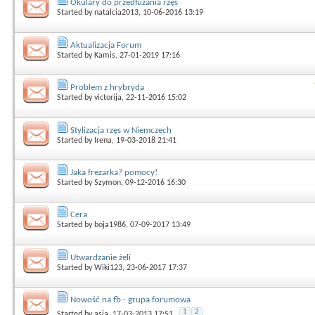
Okulary do przedłużania rzęs
Started by
natalcia2013
, 10-06-2016 13:19
Aktualizacja Forum
Started by
Kamis
, 27-01-2019 17:16
Problem z hrybryda
Started by
victorija
, 22-11-2016 15:02
Stylizacja rzęs w Niemczech
Started by
Irena
, 19-03-2018 21:41
Jaka frezarka? pomocy!
Started by
Szymon
, 09-12-2016 16:30
Cera
Started by
boja1986
, 07-09-2017 13:49
Utwardzanie żeli
Started by
Wiki123
, 23-06-2017 17:37
Nowość na fb - grupa forumowa
1
2
Started by
asia
, 17-03-2013 17:51