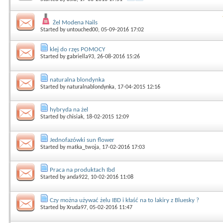
Żel Modena Nails
Started by
untouched00
, 05-09-2016 17:02
klej do rzęs POMOCY
Started by
gabriella93
, 26-08-2016 15:26
naturalna blondynka
Started by
naturalnablondynka
, 17-04-2015 12:16
hybryda na żel
Started by
chisiak
, 18-02-2015 12:09
Jednofazówki sun flower
Started by
matka_twoja
, 17-02-2016 17:03
Praca na produktach Ibd
Started by
anda922
, 10-02-2016 11:08
Czy można używać żelu IBD i kłaść na to lakiry z Bluesky ?
Started by
Xruda97
, 05-02-2016 11:47