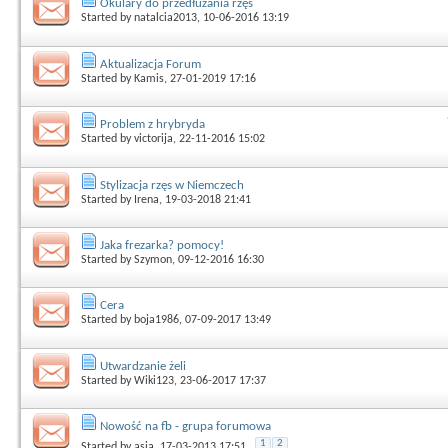
Okulary do przedłużania rzęs
Started by
natalcia2013
, 10-06-2016 13:19
Aktualizacja Forum
Started by
Kamis
, 27-01-2019 17:16
Problem z hrybryda
Started by
victorija
, 22-11-2016 15:02
Stylizacja rzęs w Niemczech
Started by
Irena
, 19-03-2018 21:41
Jaka frezarka? pomocy!
Started by
Szymon
, 09-12-2016 16:30
Cera
Started by
boja1986
, 07-09-2017 13:49
Utwardzanie żeli
Started by
Wiki123
, 23-06-2017 17:37
Nowość na fb - grupa forumowa
1
2
Started by
asia
, 17-03-2013 17:51