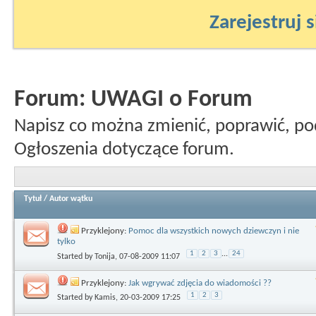
Zarejestruj s
Forum:
UWAGI o Forum
Napisz co można zmienić, poprawić, po
Ogłoszenia dotyczące forum.
Tytuł
/
Autor wątku
Przyklejony:
Pomoc dla wszystkich nowych dziewczyn i nie
tylko
1
2
3
...
24
Started by
Tonija
, 07-08-2009 11:07
Przyklejony:
Jak wgrywać zdjęcia do wiadomości ??
1
2
3
Started by
Kamis
, 20-03-2009 17:25