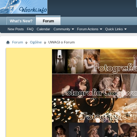
What's New?
Forum
New Posts
FAQ
Calendar
Community
Forum Actions
Quick Links
Forum
Ogólne
UWAGI o Forum