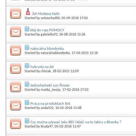
Żel Modena Nails
Started by
untouched00
, 05-09-2016 17:02
klej do rzęs POMOCY
Started by
gabriella93
, 26-08-2016 15:26
naturalna blondynka
Started by
naturalnablondynka
, 17-04-2015 12:16
hybryda na żel
Started by
chisiak
, 18-02-2015 12:09
Jednofazówki sun flower
Started by
matka_twoja
, 17-02-2016 17:03
Praca na produktach Ibd
Started by
anda922
, 10-02-2016 11:08
Czy można używać żelu IBD i kłaść na to lakiry z Bluesky ?
Started by
Xruda97
, 05-02-2016 11:47