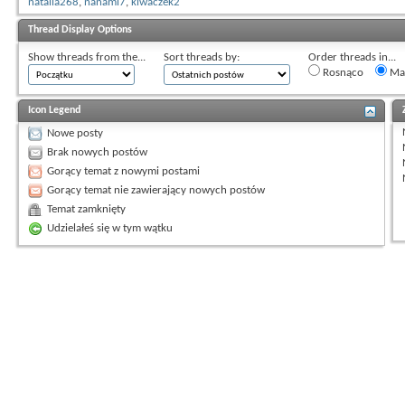
natalia268
,
nanami7
,
kiwaczek2
Thread Display Options
Show threads from the...
Sort threads by:
Order threads in...
Rosnąco
Mal
Icon Legend
Nowe posty
Brak nowych postów
Gorący temat z nowymi postami
Gorący temat nie zawierający nowych postów
Temat zamknięty
Udzielałeś się w tym wątku