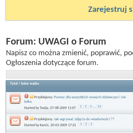
Zarejestruj s
Forum:
UWAGI o Forum
Napisz co można zmienić, poprawić, po
Ogłoszenia dotyczące forum.
Tytuł
/
Autor wątku
Przyklejony:
Pomoc dla wszystkich nowych dziewczyn i nie
tylko
1
2
3
...
24
Started by
Tonija
, 07-08-2009 11:07
Przyklejony:
Jak wgrywać zdjęcia do wiadomości ??
1
2
3
Started by
Kamis
, 20-03-2009 17:25