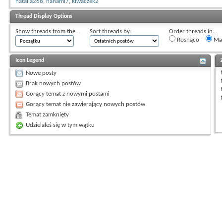
natalia268
,
nanami7
,
kiwaczek2
Thread Display Options
Show threads from the...
Sort threads by:
Order threads in...
Rosnąco
Mal
Icon Legend
Nowe posty
Brak nowych postów
Gorący temat z nowymi postami
Gorący temat nie zawierający nowych postów
Temat zamknięty
Udzielałeś się w tym wątku