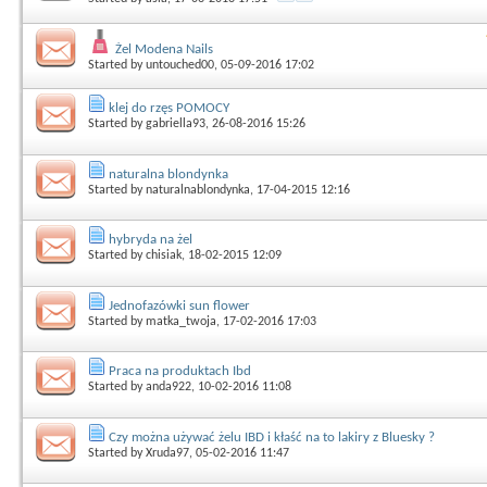
Żel Modena Nails
Started by
untouched00
, 05-09-2016 17:02
klej do rzęs POMOCY
Started by
gabriella93
, 26-08-2016 15:26
naturalna blondynka
Started by
naturalnablondynka
, 17-04-2015 12:16
hybryda na żel
Started by
chisiak
, 18-02-2015 12:09
Jednofazówki sun flower
Started by
matka_twoja
, 17-02-2016 17:03
Praca na produktach Ibd
Started by
anda922
, 10-02-2016 11:08
Czy można używać żelu IBD i kłaść na to lakiry z Bluesky ?
Started by
Xruda97
, 05-02-2016 11:47