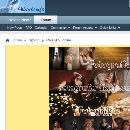
What's New?
Forum
New Posts
FAQ
Calendar
Community
Forum Actions
Quick Links
Forum
Ogólne
UWAGI o Forum