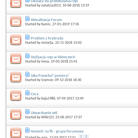
Okulary do przedłużania rzęs
Started by
natalcia2013
, 10-06-2016 13:19
Aktualizacja Forum
Started by
Kamis
, 27-01-2019 17:16
Problem z hrybryda
Started by
victorija
, 22-11-2016 15:02
Stylizacja rzęs w Niemczech
Started by
Irena
, 19-03-2018 21:41
Jaka frezarka? pomocy!
Started by
Szymon
, 09-12-2016 16:30
Cera
Started by
boja1986
, 07-09-2017 13:49
Utwardzanie żeli
Started by
Wiki123
, 23-06-2017 17:37
Nowość na fb - grupa forumowa
1
2
Started by
asia
, 17-03-2013 17:51