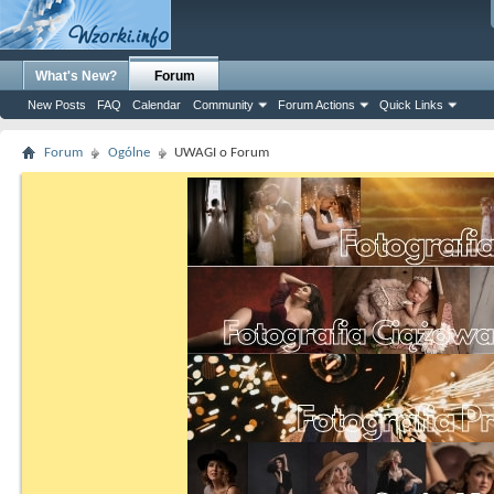
What's New?
Forum
New Posts
FAQ
Calendar
Community
Forum Actions
Quick Links
Forum
Ogólne
UWAGI o Forum