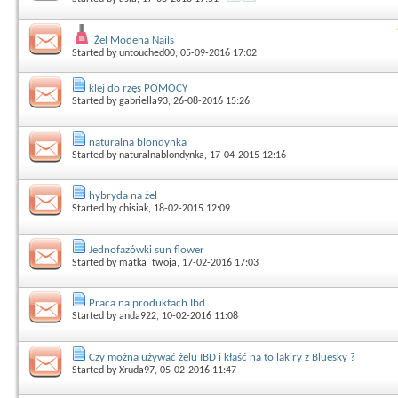
Żel Modena Nails
Started by
untouched00
, 05-09-2016 17:02
klej do rzęs POMOCY
Started by
gabriella93
, 26-08-2016 15:26
naturalna blondynka
Started by
naturalnablondynka
, 17-04-2015 12:16
hybryda na żel
Started by
chisiak
, 18-02-2015 12:09
Jednofazówki sun flower
Started by
matka_twoja
, 17-02-2016 17:03
Praca na produktach Ibd
Started by
anda922
, 10-02-2016 11:08
Czy można używać żelu IBD i kłaść na to lakiry z Bluesky ?
Started by
Xruda97
, 05-02-2016 11:47