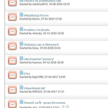
Okulary do przedłużania rzęs
Started by
natalcia2013
, 10-06-2016 13:19
Aktualizacja Forum
Started by
Kamis
, 27-01-2019 17:16
Problem z hrybryda
Started by
victorija
, 22-11-2016 15:02
Stylizacja rzęs w Niemczech
Started by
Irena
, 19-03-2018 21:41
Jaka frezarka? pomocy!
Started by
Szymon
, 09-12-2016 16:30
Cera
Started by
boja1986
, 07-09-2017 13:49
Utwardzanie żeli
Started by
Wiki123
, 23-06-2017 17:37
Nowość na fb - grupa forumowa
1
2
Started by
asia
, 17-03-2013 17:51