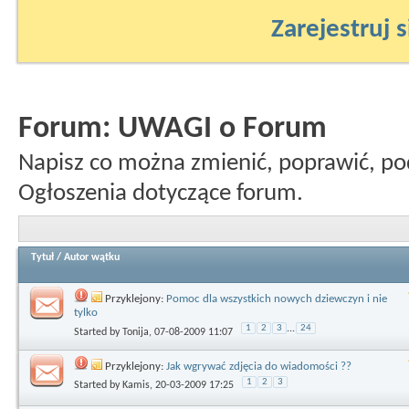
Zarejestruj s
Forum:
UWAGI o Forum
Napisz co można zmienić, poprawić, po
Ogłoszenia dotyczące forum.
Tytuł
/
Autor wątku
Przyklejony:
Pomoc dla wszystkich nowych dziewczyn i nie
tylko
1
2
3
...
24
Started by
Tonija
, 07-08-2009 11:07
Przyklejony:
Jak wgrywać zdjęcia do wiadomości ??
1
2
3
Started by
Kamis
, 20-03-2009 17:25