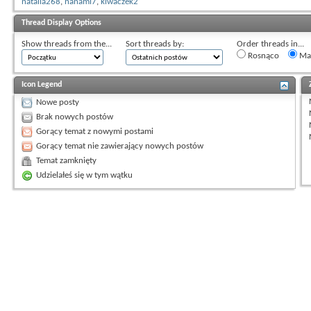
natalia268
,
nanami7
,
kiwaczek2
Thread Display Options
Show threads from the...
Sort threads by:
Order threads in...
Rosnąco
Mal
Icon Legend
Nowe posty
Brak nowych postów
Gorący temat z nowymi postami
Gorący temat nie zawierający nowych postów
Temat zamknięty
Udzielałeś się w tym wątku