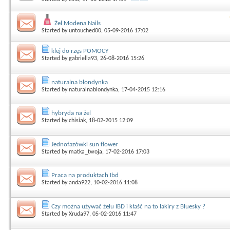
Żel Modena Nails
Started by
untouched00
, 05-09-2016 17:02
klej do rzęs POMOCY
Started by
gabriella93
, 26-08-2016 15:26
naturalna blondynka
Started by
naturalnablondynka
, 17-04-2015 12:16
hybryda na żel
Started by
chisiak
, 18-02-2015 12:09
Jednofazówki sun flower
Started by
matka_twoja
, 17-02-2016 17:03
Praca na produktach Ibd
Started by
anda922
, 10-02-2016 11:08
Czy można używać żelu IBD i kłaść na to lakiry z Bluesky ?
Started by
Xruda97
, 05-02-2016 11:47