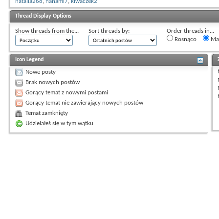
natalia268
,
nanami7
,
kiwaczek2
Thread Display Options
Show threads from the...
Sort threads by:
Order threads in...
Rosnąco
Mal
Icon Legend
Nowe posty
Brak nowych postów
Gorący temat z nowymi postami
Gorący temat nie zawierający nowych postów
Temat zamknięty
Udzielałeś się w tym wątku