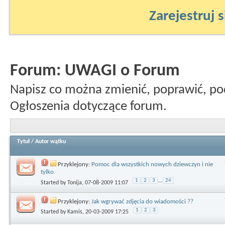
Zarejestruj s
Forum:
UWAGI o Forum
Napisz co można zmienić, poprawić, po
Ogłoszenia dotyczące forum.
Tytuł
/
Autor wątku
Przyklejony:
Pomoc dla wszystkich nowych dziewczyn i nie
tylko
1
2
3
...
24
Started by
Tonija
, 07-08-2009 11:07
Przyklejony:
Jak wgrywać zdjęcia do wiadomości ??
1
2
3
Started by
Kamis
, 20-03-2009 17:25