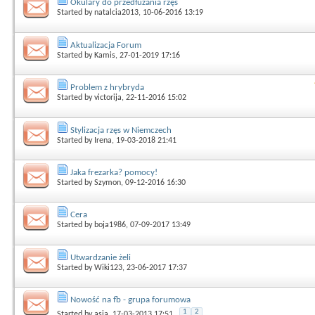
Okulary do przedłużania rzęs
Started by
natalcia2013
, 10-06-2016 13:19
Aktualizacja Forum
Started by
Kamis
, 27-01-2019 17:16
Problem z hrybryda
Started by
victorija
, 22-11-2016 15:02
Stylizacja rzęs w Niemczech
Started by
Irena
, 19-03-2018 21:41
Jaka frezarka? pomocy!
Started by
Szymon
, 09-12-2016 16:30
Cera
Started by
boja1986
, 07-09-2017 13:49
Utwardzanie żeli
Started by
Wiki123
, 23-06-2017 17:37
Nowość na fb - grupa forumowa
1
2
Started by
asia
, 17-03-2013 17:51