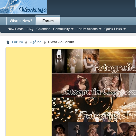
What's New?
Forum
New Posts
FAQ
Calendar
Community
Forum Actions
Quick Links
Forum
Ogólne
UWAGI o Forum