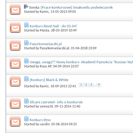
Sonda:
[Prace konkursowe] Smakowity podwieczorek
Started by
Kamis
, 13-05-2013 09:05
Konkurs Revel Nail - do 05.04!
Started by
Manta
, 28-03-2019 10:49
Pazurkomaniaczki.pl
Started by
Pazurkomaniaczki.pl
, 01-04-2018 23:09
Uwaga, uwaga!!! Nowy konkurs- Akademii Paznokcia "Russian Style
Started by
Roza AP
, 04-09-2014 22:07
[Konkurs] Black & White
1
2
3
...
9
Started by
Kamis
, 16-09-2013 22:41
Silcare czerwień- info o konkursie
Started by
syrena16
, 09-11-2014 11:40
Konkurs Etno
Started by
carolin
, 05-06-2014 09:25