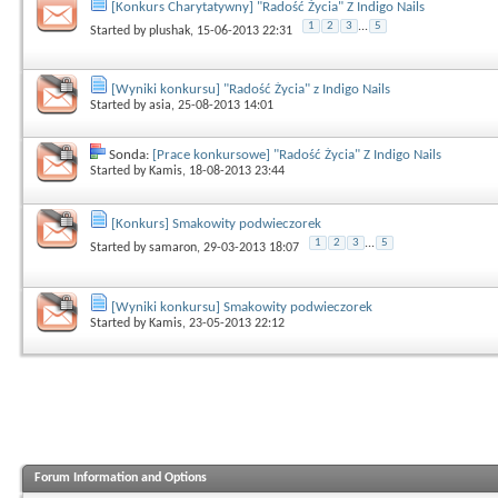
[Konkurs Charytatywny] "Radość Życia" Z Indigo Nails
1
2
3
...
5
Started by
plushak
, 15-06-2013 22:31
[Wyniki konkursu] "Radość Życia" z Indigo Nails
Started by
asia
, 25-08-2013 14:01
Sonda:
[Prace konkursowe] "Radość Życia" Z Indigo Nails
Started by
Kamis
, 18-08-2013 23:44
[Konkurs] Smakowity podwieczorek
1
2
3
...
5
Started by
samaron
, 29-03-2013 18:07
[Wyniki konkursu] Smakowity podwieczorek
Started by
Kamis
, 23-05-2013 22:12
Forum Information and Options