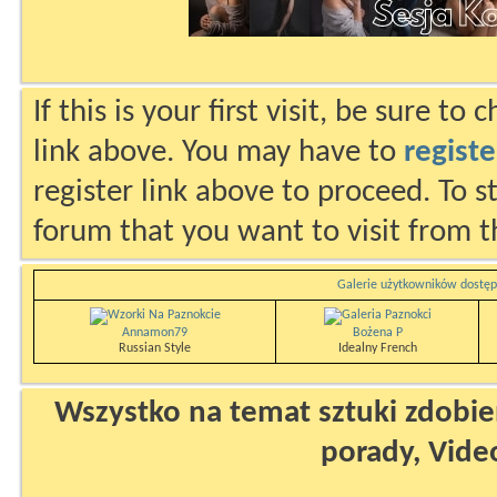
If this is your first visit, be sure to
link above. You may have to
registe
register link above to proceed. To s
forum that you want to visit from t
Galerie użytkowników dostęp
Annamon79
Bożena P
Russian Style
Idealny French
Wszystko na temat sztuki zdobien
porady, Vide