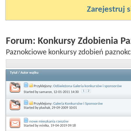
Zarejestruj s
Forum:
Konkursy Zdobienia Pa
Paznokciowe konkursy zdobień paznokc
Tytuł
/
Autor wątku
Przyklejony:
Odświeżona Galeria konkursów i sponsorów
1
2
Started by
samaron
, 12-01-2011 14:30
Przyklejony:
Galeria Konkursów i Sponsorów
Started by
plushak
, 29-09-2009 10:01
nowe mieszkania rzeszów
Started by
minika
, 19-04-2019 09:18