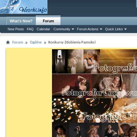
What's New?
Forum
New Posts
FAQ
Calendar
Community
Forum Actions
Quick Links
Forum
Ogólne
Konkursy Zdobienia Paznokci