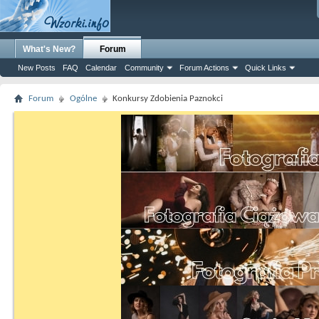
What's New?
Forum
New Posts
FAQ
Calendar
Community
Forum Actions
Quick Links
Forum
Ogólne
Konkursy Zdobienia Paznokci