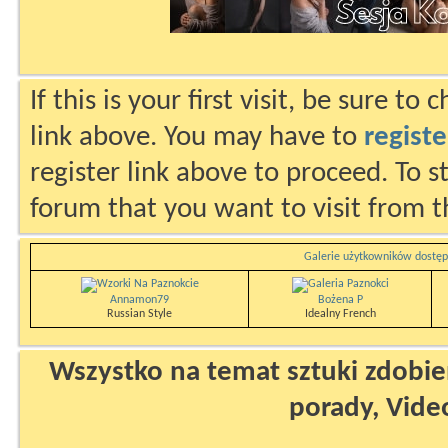
If this is your first visit, be sure to
link above. You may have to
registe
register link above to proceed. To s
forum that you want to visit from t
Galerie użytkowników dostęp
Annamon79
Bożena P
Russian Style
Idealny French
Wszystko na temat sztuki zdobien
porady, Vide