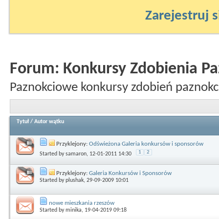
Zarejestruj s
Forum:
Konkursy Zdobienia Pa
Paznokciowe konkursy zdobień paznokc
Tytuł
/
Autor wątku
Przyklejony:
Odświeżona Galeria konkursów i sponsorów
1
2
Started by
samaron
, 12-01-2011 14:30
Przyklejony:
Galeria Konkursów i Sponsorów
Started by
plushak
, 29-09-2009 10:01
nowe mieszkania rzeszów
Started by
minika
, 19-04-2019 09:18