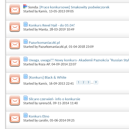
Sonda:
[Prace konkursowe] Smakowity podwieczorek
Started by
Kamis
, 13-05-2013 09:05
Konkurs Revel Nail - do 05.04!
Started by
Manta
, 28-03-2019 10:49
Pazurkomaniaczki.pl
Started by
Pazurkomaniaczki.pl
, 01-04-2018 23:09
Uwaga, uwaga!!! Nowy konkurs- Akademii Paznokcia "Russian Style
Started by
Roza AP
, 04-09-2014 22:07
[Konkurs] Black & White
1
2
3
...
9
Started by
Kamis
, 16-09-2013 22:41
Silcare czerwień- info o konkursie
Started by
syrena16
, 09-11-2014 11:40
Konkurs Etno
Started by
carolin
, 05-06-2014 09:25