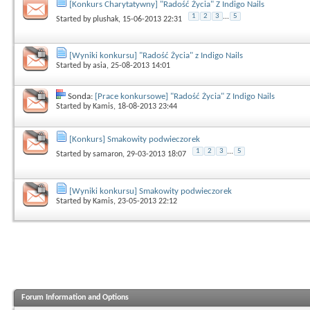
[Konkurs Charytatywny] "Radość Życia" Z Indigo Nails
1
2
3
...
5
Started by
plushak
, 15-06-2013 22:31
[Wyniki konkursu] "Radość Życia" z Indigo Nails
Started by
asia
, 25-08-2013 14:01
Sonda:
[Prace konkursowe] "Radość Życia" Z Indigo Nails
Started by
Kamis
, 18-08-2013 23:44
[Konkurs] Smakowity podwieczorek
1
2
3
...
5
Started by
samaron
, 29-03-2013 18:07
[Wyniki konkursu] Smakowity podwieczorek
Started by
Kamis
, 23-05-2013 22:12
Forum Information and Options