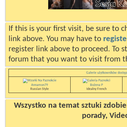
If this is your first visit, be sure to
link above. You may have to
registe
register link above to proceed. To s
forum that you want to visit from t
Galerie użytkowników dostęp
Annamon79
Bożena P
Russian Style
Idealny French
Wszystko na temat sztuki zdobien
porady, Vide