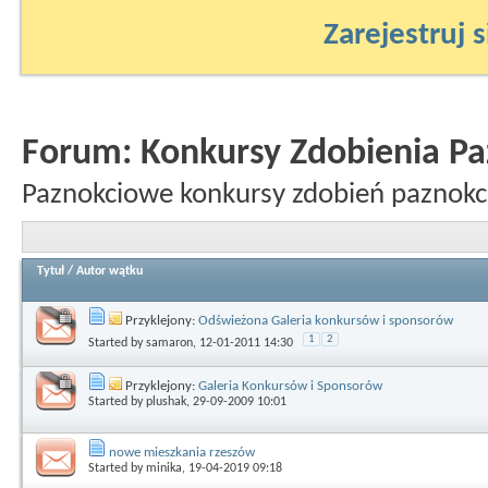
Zarejestruj s
Forum:
Konkursy Zdobienia Pa
Paznokciowe konkursy zdobień paznokc
Tytuł
/
Autor wątku
Przyklejony:
Odświeżona Galeria konkursów i sponsorów
1
2
Started by
samaron
, 12-01-2011 14:30
Przyklejony:
Galeria Konkursów i Sponsorów
Started by
plushak
, 29-09-2009 10:01
nowe mieszkania rzeszów
Started by
minika
, 19-04-2019 09:18