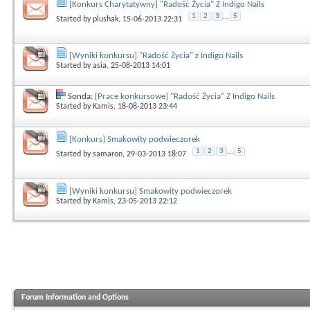
[Konkurs Charytatywny] "Radość Życia" Z Indigo Nails
1
2
3
...
5
Started by
plushak
, 15-06-2013 22:31
[Wyniki konkursu] "Radość Życia" z Indigo Nails
Started by
asia
, 25-08-2013 14:01
Sonda:
[Prace konkursowe] "Radość Życia" Z Indigo Nails
Started by
Kamis
, 18-08-2013 23:44
[Konkurs] Smakowity podwieczorek
1
2
3
...
5
Started by
samaron
, 29-03-2013 18:07
[Wyniki konkursu] Smakowity podwieczorek
Started by
Kamis
, 23-05-2013 22:12
Forum Information and Options