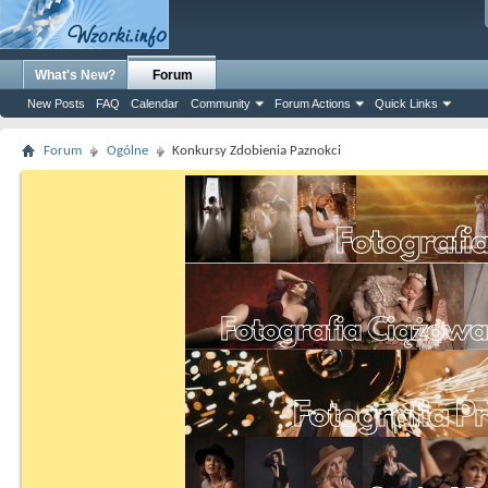
What's New?
Forum
New Posts
FAQ
Calendar
Community
Forum Actions
Quick Links
Forum
Ogólne
Konkursy Zdobienia Paznokci