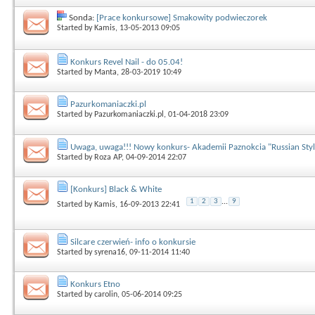
Sonda:
[Prace konkursowe] Smakowity podwieczorek
Started by
Kamis
, 13-05-2013 09:05
Konkurs Revel Nail - do 05.04!
Started by
Manta
, 28-03-2019 10:49
Pazurkomaniaczki.pl
Started by
Pazurkomaniaczki.pl
, 01-04-2018 23:09
Uwaga, uwaga!!! Nowy konkurs- Akademii Paznokcia "Russian Style
Started by
Roza AP
, 04-09-2014 22:07
[Konkurs] Black & White
1
2
3
...
9
Started by
Kamis
, 16-09-2013 22:41
Silcare czerwień- info o konkursie
Started by
syrena16
, 09-11-2014 11:40
Konkurs Etno
Started by
carolin
, 05-06-2014 09:25