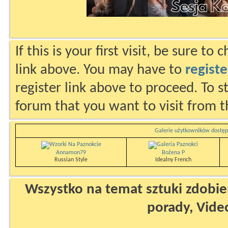
If this is your first visit, be sure to
link above. You may have to
registe
register link above to proceed. To s
forum that you want to visit from t
Galerie użytkowników dostęp
Annamon79
Bożena P
Russian Style
Idealny French
Wszystko na temat sztuki zdobien
porady, Vide