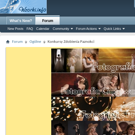
What's New?
Forum
New Posts
FAQ
Calendar
Community
Forum Actions
Quick Links
Forum
Ogólne
Konkursy Zdobienia Paznokci