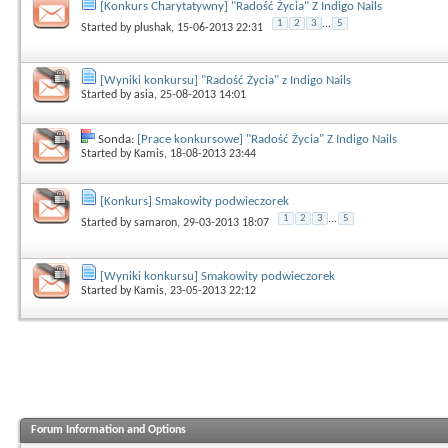
[Konkurs Charytatywny] "Radość Życia" Z Indigo Nails
1
2
3
...
5
Started by
plushak
, 15-06-2013 22:31
[Wyniki konkursu] "Radość Życia" z Indigo Nails
Started by
asia
, 25-08-2013 14:01
Sonda:
[Prace konkursowe] "Radość Życia" Z Indigo Nails
Started by
Kamis
, 18-08-2013 23:44
[Konkurs] Smakowity podwieczorek
1
2
3
...
5
Started by
samaron
, 29-03-2013 18:07
[Wyniki konkursu] Smakowity podwieczorek
Started by
Kamis
, 23-05-2013 22:12
Forum Information and Options