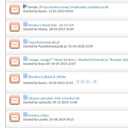
Sonda:
[Prace konkursowe] Smakowity podwieczorek
Started by
Kamis
, 13-05-2013 09:05
Konkurs Revel Nail - do 05.04!
Started by
Manta
, 28-03-2019 10:49
Pazurkomaniaczki.pl
Started by
Pazurkomaniaczki.pl
, 01-04-2018 23:09
Uwaga, uwaga!!! Nowy konkurs- Akademii Paznokcia "Russian Style
Started by
Roza AP
, 04-09-2014 22:07
[Konkurs] Black & White
1
2
3
...
9
Started by
Kamis
, 16-09-2013 22:41
Silcare czerwień- info o konkursie
Started by
syrena16
, 09-11-2014 11:40
Konkurs Etno
Started by
carolin
, 05-06-2014 09:25