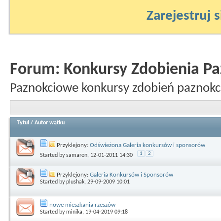
Zarejestruj s
Forum:
Konkursy Zdobienia Pa
Paznokciowe konkursy zdobień paznokc
Tytuł
/
Autor wątku
Przyklejony:
Odświeżona Galeria konkursów i sponsorów
1
2
Started by
samaron
, 12-01-2011 14:30
Przyklejony:
Galeria Konkursów i Sponsorów
Started by
plushak
, 29-09-2009 10:01
nowe mieszkania rzeszów
Started by
minika
, 19-04-2019 09:18