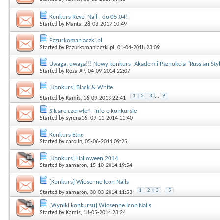
Konkurs Revel Nail - do 05.04!
Started by
Manta
, 28-03-2019 10:49
Pazurkomaniaczki.pl
Started by
Pazurkomaniaczki.pl
, 01-04-2018 23:09
Uwaga, uwaga!!! Nowy konkurs- Akademii Paznokcia "Russian Style
Started by
Roza AP
, 04-09-2014 22:07
[Konkurs] Black & White
1
2
3
...
9
Started by
Kamis
, 16-09-2013 22:41
Silcare czerwień- info o konkursie
Started by
syrena16
, 09-11-2014 11:40
Konkurs Etno
Started by
carolin
, 05-06-2014 09:25
[Konkurs] Halloween 2014
Started by
samaron
, 15-10-2014 19:54
[Konkurs] Wiosenne Icon Nails
1
2
3
...
5
Started by
samaron
, 30-03-2014 11:53
[Wyniki konkursu] Wiosenne Icon Nails
Started by
Kamis
, 18-05-2014 23:24