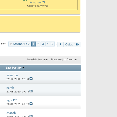
Annamon79
Sabat Czarownic
Strona 1 z 7
1
2
3
4
5
...
 129
Ostatni
Narzędzia forum
Przeszukaj to forum
Last Post By
samaron
29-12-2012,
12:08
Kamis
21-05-2010,
09:43
agus123
28-02-2025,
23:59
chanah
20-06-2022,
18:23