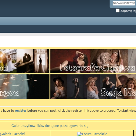
Zapamiętaj
ay have to
register
before you can post: click the register link above to proceed. To start vi
Galerie użytkowników dostępne po zalogowaniu się