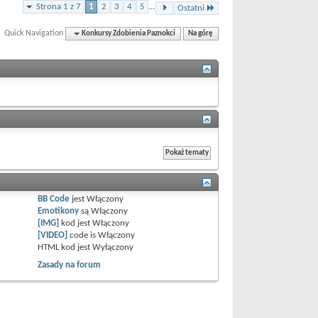
Strona 1 z 7
1
2
3
4
5
...
Ostatni
Quick Navigation
Konkursy Zdobienia Paznokci
Na górę
BB Code
jest
Włączony
Emotikony
są
Włączony
[IMG]
kod jest
Włączony
[VIDEO]
code is
Włączony
HTML kod jest
Wyłączony
Zasady na forum