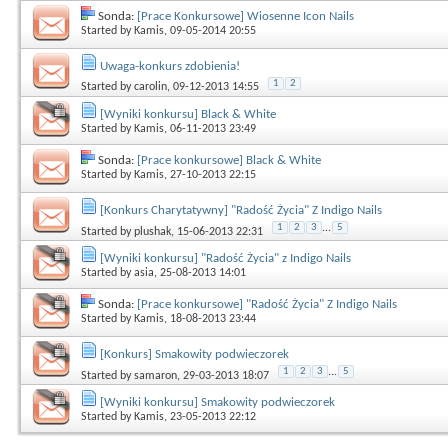
Sonda:
[Prace Konkursowe] Wiosenne Icon Nails
Started by
Kamis
, 09-05-2014 20:55
Uwaga-konkurs zdobienia!
1
2
Started by
carolin
, 09-12-2013 14:55
[Wyniki konkursu] Black & White
Started by
Kamis
, 06-11-2013 23:49
Sonda:
[Prace konkursowe] Black & White
Started by
Kamis
, 27-10-2013 22:15
[Konkurs Charytatywny] "Radość Życia" Z Indigo Nails
1
2
3
...
5
Started by
plushak
, 15-06-2013 22:31
[Wyniki konkursu] "Radość Życia" z Indigo Nails
Started by
asia
, 25-08-2013 14:01
Sonda:
[Prace konkursowe] "Radość Życia" Z Indigo Nails
Started by
Kamis
, 18-08-2013 23:44
[Konkurs] Smakowity podwieczorek
1
2
3
...
5
Started by
samaron
, 29-03-2013 18:07
[Wyniki konkursu] Smakowity podwieczorek
Started by
Kamis
, 23-05-2013 22:12