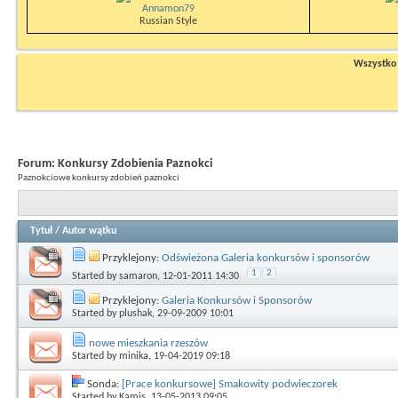
Annamon79
Russian Style
Wszystko n
Forum:
Konkursy Zdobienia Paznokci
Paznokciowe konkursy zdobień paznokci
Tytuł
/
Autor wątku
Przyklejony:
Odświeżona Galeria konkursów i sponsorów
1
2
Started by
samaron
, 12-01-2011 14:30
Przyklejony:
Galeria Konkursów i Sponsorów
Started by
plushak
, 29-09-2009 10:01
nowe mieszkania rzeszów
Started by
minika
, 19-04-2019 09:18
Sonda:
[Prace konkursowe] Smakowity podwieczorek
Started by
Kamis
, 13-05-2013 09:05