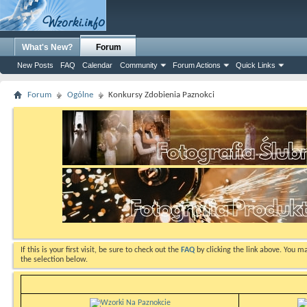
What's New?
Forum
New Posts
FAQ
Calendar
Community
Forum Actions
Quick Links
Forum
Ogólne
Konkursy Zdobienia Paznokci
If this is your first visit, be sure to check out the
FAQ
by clicking the link above. You m
the selection below.