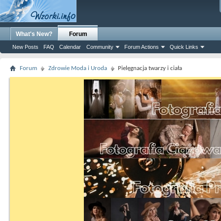
What's New?
Forum
New Posts
FAQ
Calendar
Community
Forum Actions
Quick Links
Forum
Zdrowie Moda i Uroda
Pielęgnacja twarzy i ciała