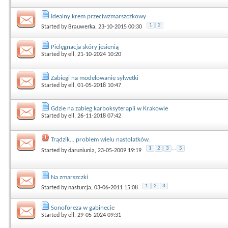
Idealny krem przeciwzmarszczkowy
1
2
Started by
Brauwerka
, 23-10-2015 00:30
Pielęgnacja skóry jesienią
Started by
ell
, 21-10-2024 10:20
Zabiegi na modelowanie sylwetki
Started by
ell
, 01-05-2018 10:47
Gdzie na zabieg karboksyterapii w Krakowie
Started by
ell
, 26-11-2018 07:42
Trądzik... problem wielu nastolatków.
1
2
3
...
5
Started by
daruniunia
, 23-05-2009 19:19
Na zmarszczki
1
2
3
Started by
nasturcja
, 03-06-2011 15:08
Sonoforeza w gabinecie
Started by
ell
, 29-05-2024 09:31