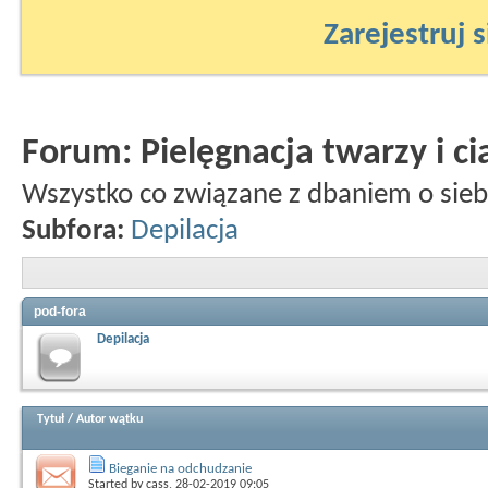
Zarejestruj s
Forum:
Pielęgnacja twarzy i ci
Wszystko co związane z dbaniem o sieb
Subfora:
Depilacja
pod-fora
Depilacja
Tytuł
/
Autor wątku
Bieganie na odchudzanie
Started by
cass
, 28-02-2019 09:05