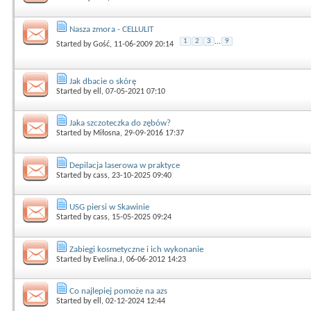
Nasza zmora - CELLULIT
1
2
3
...
9
Started by
Gość
, 11-06-2009 20:14
Jak dbacie o skórę
Started by
ell
, 07-05-2021 07:10
Jaka szczoteczka do zębów?
Started by
Miłosna
, 29-09-2016 17:37
Depilacja laserowa w praktyce
Started by
cass
, 23-10-2025 09:40
USG piersi w Skawinie
Started by
cass
, 15-05-2025 09:24
Zabiegi kosmetyczne i ich wykonanie
Started by
Evelina.J
, 06-06-2012 14:23
Co najlepiej pomoże na azs
Started by
ell
, 02-12-2024 12:44