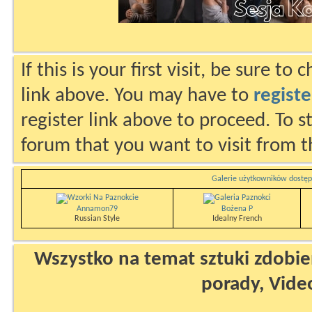
If this is your first visit, be sure to
link above. You may have to
registe
register link above to proceed. To s
forum that you want to visit from t
Galerie użytkowników dostęp
Annamon79
Bożena P
Russian Style
Idealny French
Wszystko na temat sztuki zdobien
porady, Vide