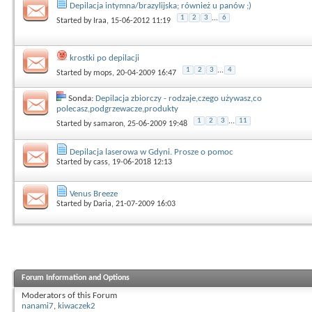
Depilacja intymna/brazylijska; również u panów ;)
1
2
3
...
6
Started by
Iraa
, 15-06-2012 11:19
krostki po depilacji
1
2
3
...
4
Started by
mops
, 20-04-2009 16:47
Sonda:
Depilacja zbiorczy - rodzaje,czego używasz,co
polecasz,podgrzewacze,produkty
1
2
3
...
11
Started by
samaron
, 25-06-2009 19:48
Depilacja laserowa w Gdyni. Prosze o pomoc
Started by
cass
, 19-06-2018 12:13
Venus Breeze
Started by
Daria
, 21-07-2009 16:03
Forum Information and Options
Moderators of this Forum
nanami7
,
kiwaczek2