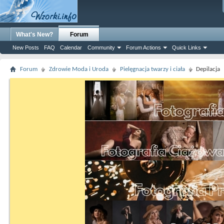
What's New?
Forum
New Posts
FAQ
Calendar
Community
Forum Actions
Quick Links
Forum
Zdrowie Moda i Uroda
Pielęgnacja twarzy i ciała
Depilacja