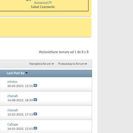
Annamon79
Sabat Czarownic
Wyświetlane tematy od 1 do 8 z 8
Narzędzia forum
Przeszukaj to forum
Last Post By
minizo
20-02-2023,
12:55
chanah
16-08-2022,
18:34
chanah
12-02-2022,
17:53
Caliope
26-01-2022,
12:01