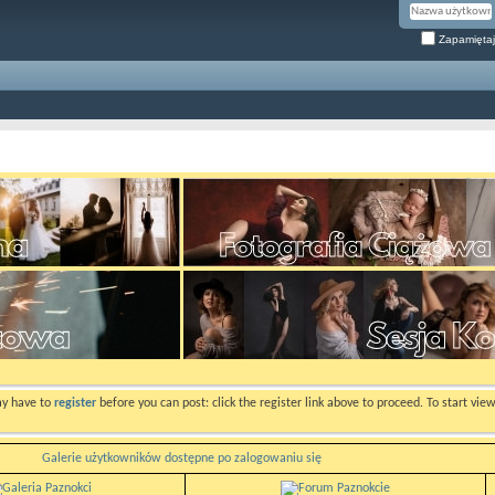
Zapamiętaj
ay have to
register
before you can post: click the register link above to proceed. To start vi
Galerie użytkowników dostępne po zalogowaniu się