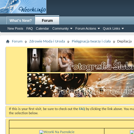
What's New?
Forum
New Posts
FAQ
Calendar
Community
Forum Actions
Quick Links
Forum
Zdrowie Moda i Uroda
Pielęgnacja twarzy i ciała
Depilacja
If this is your first visit, be sure to check out the
FAQ
by clicking the link above. You m
the selection below.