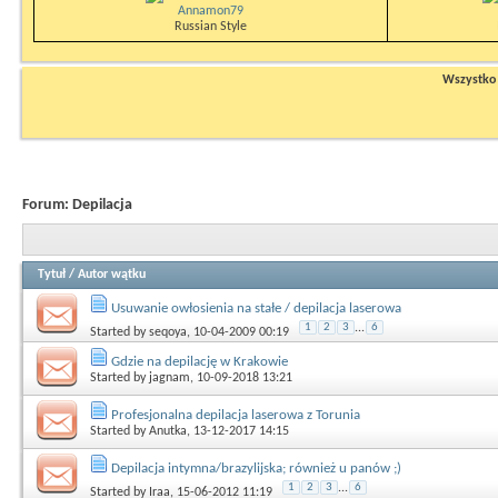
Annamon79
Russian Style
Wszystko n
Forum:
Depilacja
Tytuł
/
Autor wątku
Usuwanie owłosienia na stałe / depilacja laserowa
1
2
3
...
6
Started by
seqoya
, 10-04-2009 00:19
Gdzie na depilację w Krakowie
Started by
jagnam
, 10-09-2018 13:21
Profesjonalna depilacja laserowa z Torunia
Started by
Anutka
, 13-12-2017 14:15
Depilacja intymna/brazylijska; również u panów ;)
1
2
3
...
6
Started by
Iraa
, 15-06-2012 11:19