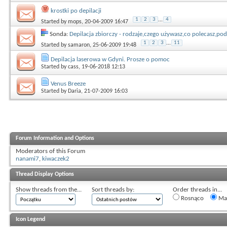
krostki po depilacji
1
2
3
...
4
Started by
mops
, 20-04-2009 16:47
Sonda:
Depilacja zbiorczy - rodzaje,czego używasz,co polecasz,p
1
2
3
...
11
Started by
samaron
, 25-06-2009 19:48
Depilacja laserowa w Gdyni. Prosze o pomoc
Started by
cass
, 19-06-2018 12:13
Venus Breeze
Started by
Daria
, 21-07-2009 16:03
Forum Information and Options
Moderators of this Forum
nanami7
,
kiwaczek2
Thread Display Options
Show threads from the...
Sort threads by:
Order threads in...
Rosnąco
Mal
Icon Legend