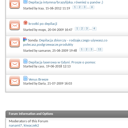
Depilacja intymna/brazylijska; również u panów ;)
1
2
3
...
6
Started by
Iraa
, 15-06-2012 11:19
krostki po depilacji
1
2
3
...
4
Started by
mops
, 20-04-2009 16:47
Sonda:
Depilacja zbiorczy - rodzaje,czego używasz,co
polecasz,podgrzewacze,produkty
1
2
3
...
11
Started by
samaron
, 25-06-2009 19:48
Depilacja laserowa w Gdyni. Prosze o pomoc
Started by
cass
, 19-06-2018 12:13
Venus Breeze
Started by
Daria
, 21-07-2009 16:03
Forum Information and Options
Moderators of this Forum
nanami7
,
kiwaczek2