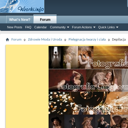
What's New?
Forum
New Posts
FAQ
Calendar
Community
Forum Actions
Quick Links
Forum
Zdrowie Moda i Uroda
Pielęgnacja twarzy i ciała
Depilacja