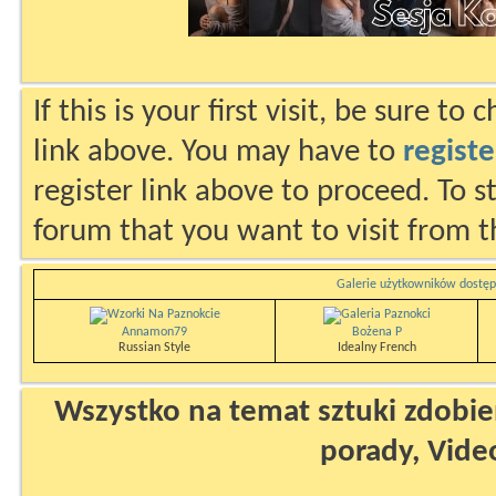
If this is your first visit, be sure to
link above. You may have to
registe
register link above to proceed. To s
forum that you want to visit from t
Galerie użytkowników dostęp
Annamon79
Bożena P
Russian Style
Idealny French
Wszystko na temat sztuki zdobien
porady, Vide