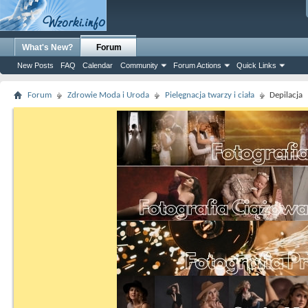
What's New?
Forum
New Posts
FAQ
Calendar
Community
Forum Actions
Quick Links
Forum
Zdrowie Moda i Uroda
Pielęgnacja twarzy i ciała
Depilacja