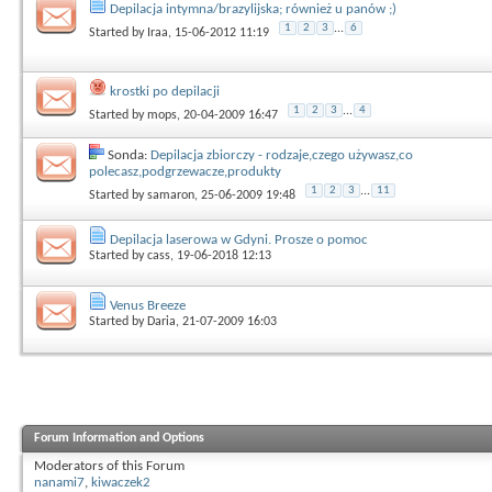
Depilacja intymna/brazylijska; również u panów ;)
1
2
3
...
6
Started by
Iraa
, 15-06-2012 11:19
krostki po depilacji
1
2
3
...
4
Started by
mops
, 20-04-2009 16:47
Sonda:
Depilacja zbiorczy - rodzaje,czego używasz,co
polecasz,podgrzewacze,produkty
1
2
3
...
11
Started by
samaron
, 25-06-2009 19:48
Depilacja laserowa w Gdyni. Prosze o pomoc
Started by
cass
, 19-06-2018 12:13
Venus Breeze
Started by
Daria
, 21-07-2009 16:03
Forum Information and Options
Moderators of this Forum
nanami7
,
kiwaczek2