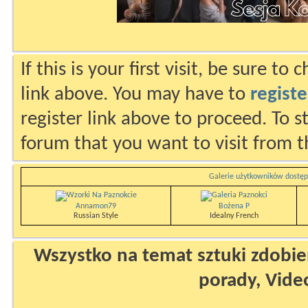
If this is your first visit, be sure to
link above. You may have to
registe
register link above to proceed. To s
forum that you want to visit from t
Galerie użytkowników dostęp
Annamon79
Bożena P
Russian Style
Idealny French
Wszystko na temat sztuki zdobien
porady, Vide