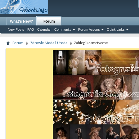
What's New?
Forum
New Posts
FAQ
Calendar
Community
Forum Actions
Quick Links
Forum
Zdrowie Moda i Uroda
Zabiegi kosmetyczne