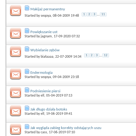
Makijaż permanentny
1
2
3
...
11
Started by
seqoya
, 08-04-2009 19:48
Powiększanie ust
Started by
jagnam
, 17-09-2020 07:32
Wybielanie zębów
1
2
3
...
12
Started by
białaaaa
, 22-07-2009 14:34
Endermologia
Started by
seqoya
, 09-04-2009 23:18
Podniesienie piersi
Started by
ell
, 05-04-2019 07:13
Jak długo działa botoks
Started by
ell
, 19-06-2019 09:41
Jak wygląda zabieg korekty odstających uszu
Started by
cass
, 17-06-2019 07:10