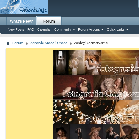
What's New?
Forum
New Posts
FAQ
Calendar
Community
Forum Actions
Quick Links
Forum
Zdrowie Moda i Uroda
Zabiegi kosmetyczne