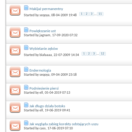
Makijaż permanentny
1
2
3
...
11
Started by
seqoya
, 08-04-2009 19:48
Powiększanie ust
Started by
jagnam
, 17-09-2020 07:32
Wybielanie zębów
1
2
3
...
12
Started by
białaaaa
, 22-07-2009 14:34
Endermologia
Started by
seqoya
, 09-04-2009 23:18
Podniesienie piersi
Started by
ell
, 05-04-2019 07:13
Jak długo działa botoks
Started by
ell
, 19-06-2019 09:41
Jak wygląda zabieg korekty odstających uszu
Started by
cass
, 17-06-2019 07:10