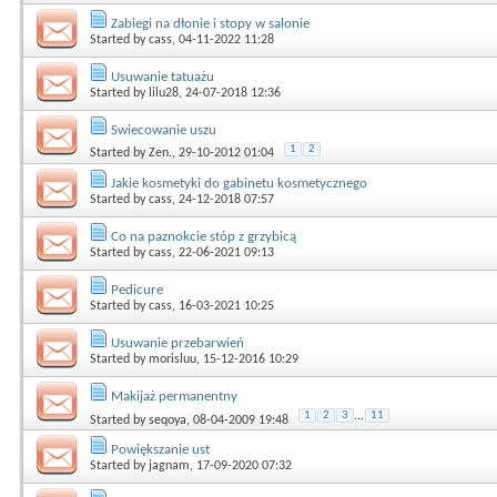
Zabiegi na dłonie i stopy w salonie
Started by
cass
, 04-11-2022 11:28
Usuwanie tatuażu
Started by
lilu28
, 24-07-2018 12:36
Swiecowanie uszu
1
2
Started by
Zen.
, 29-10-2012 01:04
Jakie kosmetyki do gabinetu kosmetycznego
Started by
cass
, 24-12-2018 07:57
Co na paznokcie stóp z grzybicą
Started by
cass
, 22-06-2021 09:13
Pedicure
Started by
cass
, 16-03-2021 10:25
Usuwanie przebarwień
Started by
morisluu
, 15-12-2016 10:29
Makijaż permanentny
1
2
3
...
11
Started by
seqoya
, 08-04-2009 19:48
Powiększanie ust
Started by
jagnam
, 17-09-2020 07:32