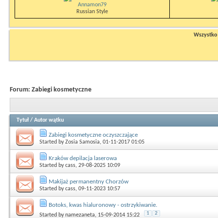
Annamon79
Russian Style
Wszystko n
Forum:
Zabiegi kosmetyczne
Tytuł
/
Autor wątku
Zabiegi kosmetyczne oczyszczające
Started by
Zosia Samosia
, 01-11-2017 01:05
Kraków depilacja laserowa
Started by
cass
, 29-08-2025 10:09
Makijaż permanentny Chorzów
Started by
cass
, 09-11-2023 10:57
Botoks, kwas hialuronowy - ostrzykiwanie.
1
2
Started by
namezaneta
, 15-09-2014 15:22