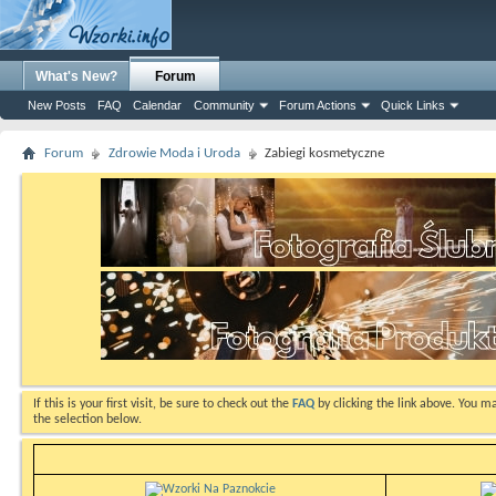
What's New?
Forum
New Posts
FAQ
Calendar
Community
Forum Actions
Quick Links
Forum
Zdrowie Moda i Uroda
Zabiegi kosmetyczne
If this is your first visit, be sure to check out the
FAQ
by clicking the link above. You m
the selection below.