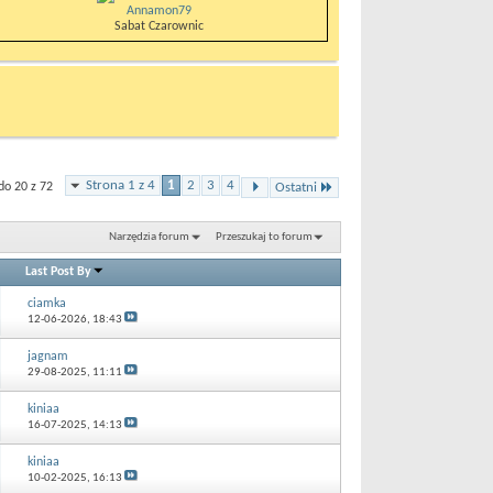
Annamon79
Sabat Czarownic
Strona 1 z 4
1
2
3
4
do 20 z 72
Ostatni
Narzędzia forum
Przeszukaj to forum
Last Post By
ciamka
12-06-2026,
18:43
jagnam
29-08-2025,
11:11
kiniaa
16-07-2025,
14:13
kiniaa
10-02-2025,
16:13