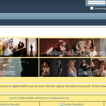
Zapamiętaj
ay have to
register
before you can post: click the register link above to proceed. To start vi
Galerie użytkowników dostępne po zalogowaniu się