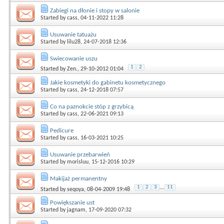
Zabiegi na dłonie i stopy w salonie
Started by
cass
, 04-11-2022 11:28
Usuwanie tatuażu
Started by
lilu28
, 24-07-2018 12:36
Swiecowanie uszu
1
2
Started by
Zen.
, 29-10-2012 01:04
Jakie kosmetyki do gabinetu kosmetycznego
Started by
cass
, 24-12-2018 07:57
Co na paznokcie stóp z grzybicą
Started by
cass
, 22-06-2021 09:13
Pedicure
Started by
cass
, 16-03-2021 10:25
Usuwanie przebarwień
Started by
morisluu
, 15-12-2016 10:29
Makijaż permanentny
1
2
3
...
11
Started by
seqoya
, 08-04-2009 19:48
Powiększanie ust
Started by
jagnam
, 17-09-2020 07:32