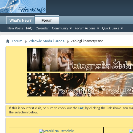
What's New?
Forum
New Posts
FAQ
Calendar
Community
Forum Actions
Quick Links
Forum
Zdrowie Moda i Uroda
Zabiegi kosmetyczne
If this is your first visit, be sure to check out the
FAQ
by clicking the link above. You m
the selection below.