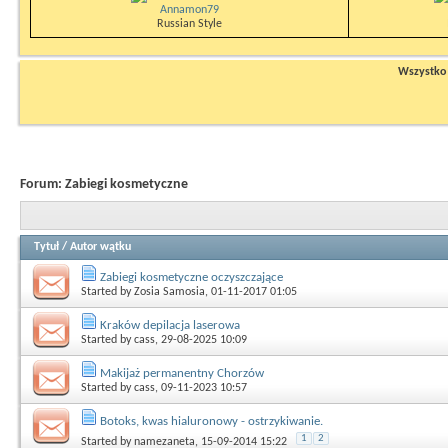
Annamon79
Russian Style
Wszystko n
Forum:
Zabiegi kosmetyczne
Tytuł
/
Autor wątku
Zabiegi kosmetyczne oczyszczające
Started by
Zosia Samosia
, 01-11-2017 01:05
Kraków depilacja laserowa
Started by
cass
, 29-08-2025 10:09
Makijaż permanentny Chorzów
Started by
cass
, 09-11-2023 10:57
Botoks, kwas hialuronowy - ostrzykiwanie.
1
2
Started by
namezaneta
, 15-09-2014 15:22