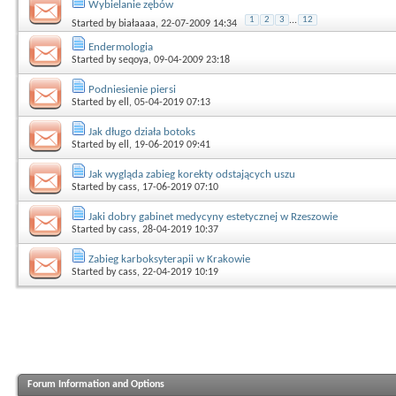
Wybielanie zębów
1
2
3
...
12
Started by
białaaaa
, 22-07-2009 14:34
Endermologia
Started by
seqoya
, 09-04-2009 23:18
Podniesienie piersi
Started by
ell
, 05-04-2019 07:13
Jak długo działa botoks
Started by
ell
, 19-06-2019 09:41
Jak wygląda zabieg korekty odstających uszu
Started by
cass
, 17-06-2019 07:10
Jaki dobry gabinet medycyny estetycznej w Rzeszowie
Started by
cass
, 28-04-2019 10:37
Zabieg karboksyterapii w Krakowie
Started by
cass
, 22-04-2019 10:19
Forum Information and Options