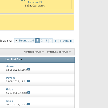
Annamon79
Sabat Czarownic
Strona 1 z 4
1
2
3
4
do 20 z 72
Ostatni
Narzędzia forum
Przeszukaj to forum
Last Post By
ciamka
12-06-2026,
18:43
jagnam
29-08-2025,
11:11
kiniaa
16-07-2025,
14:13
kiniaa
10-02-2025,
16:13