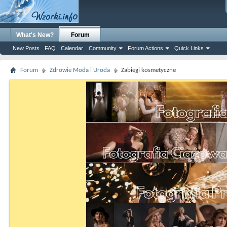
What's New?
Forum
New Posts
FAQ
Calendar
Community
Forum Actions
Quick Links
Forum
Zdrowie Moda i Uroda
Zabiegi kosmetyczne