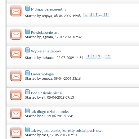
Makijaż permanentny
1
2
3
...
11
Started by
seqoya
, 08-04-2009 19:48
Powiększanie ust
Started by
jagnam
, 17-09-2020 07:32
Wybielanie zębów
1
2
3
...
12
Started by
białaaaa
, 22-07-2009 14:34
Endermologia
Started by
seqoya
, 09-04-2009 23:18
Podniesienie piersi
Started by
ell
, 05-04-2019 07:13
Jak długo działa botoks
Started by
ell
, 19-06-2019 09:41
Jak wygląda zabieg korekty odstających uszu
Started by
cass
, 17-06-2019 07:10