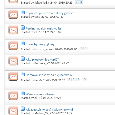
1
2
Started by
Sylwunia83
, 24-04-2010 20:29
Czym leczyć łuszczyce skóry głowy?
Started by
cass
, 29-03-2025 07:30
Peelingi na skórę głowy łzs
Started by
ell
, 13-11-2024 10:07
Choroby skóry głowy...
1
2
Started by
barbara_kawka
, 09-01-2010 09:06
Jaką prostownicę kupić?
Started by
Buromia
, 22-10-2023 23:22
Domowe sposoby na piękne włosy
1
2
3
...
5
Started by
bera0
, 28-04-2009 22:24
Wzmocnienie wlosów
Started by
ell
, 16-03-2021 14:23
Jak zagęscić włosy? świetny artykuł
Started by
Madzia_27
, 22-05-2020 11:35