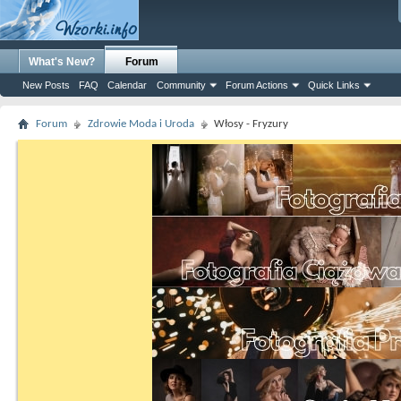
What's New?
Forum
New Posts
FAQ
Calendar
Community
Forum Actions
Quick Links
Forum
Zdrowie Moda i Uroda
Włosy - Fryzury