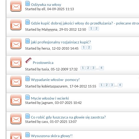
Odżywka na włosy
Started by
ell
, 04-09-2025 11:13
Gdzie kupić dobrej jakości włosy do przedłużania? - polecane str
1
2
Started by
Malyyyyna
, 29-01-2012 12:50
jaki profesjonalny rozjaśniacz kupić?
1
2
Started by
hersa
, 12-02-2010 14:45
Prostownica
1
2
3
...
4
Started by
tusia
, 05-12-2009 17:32
Wypadanie włosów- pomocy!
1
2
3
...
4
Started by
kobietazpazurem
, 17-04-2012 15:55
Mycie włosów i wcierki
Started by
jagnam
, 03-07-2025 10:42
Co robić gdy łuszczyca na głowie się zaostrza?
Started by
cass
, 01-07-2025 13:07
Wysuszona skóra głowy!!