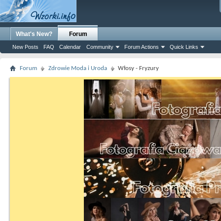
What's New?
Forum
New Posts
FAQ
Calendar
Community
Forum Actions
Quick Links
Forum
Zdrowie Moda i Uroda
Włosy - Fryzury