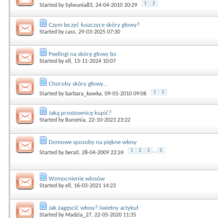
1
2
Started by
Sylwunia83
, 24-04-2010 20:29
Czym leczyć łuszczyce skóry głowy?
Started by
cass
, 29-03-2025 07:30
Peelingi na skórę głowy łzs
Started by
ell
, 13-11-2024 10:07
Choroby skóry głowy...
1
2
Started by
barbara_kawka
, 09-01-2010 09:06
Jaką prostownicę kupić?
Started by
Buromia
, 22-10-2023 23:22
Domowe sposoby na piękne włosy
1
2
3
...
5
Started by
bera0
, 28-04-2009 22:24
Wzmocnienie wlosów
Started by
ell
, 16-03-2021 14:23
Jak zagęscić włosy? świetny artykuł
Started by
Madzia_27
, 22-05-2020 11:35