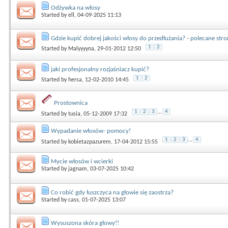
Odżywka na włosy
Started by
ell
, 04-09-2025 11:13
Gdzie kupić dobrej jakości włosy do przedłużania? - polecane str
1
2
Started by
Malyyyyna
, 29-01-2012 12:50
jaki profesjonalny rozjaśniacz kupić?
1
2
Started by
hersa
, 12-02-2010 14:45
Prostownica
1
2
3
...
4
Started by
tusia
, 05-12-2009 17:32
Wypadanie włosów- pomocy!
1
2
3
...
4
Started by
kobietazpazurem
, 17-04-2012 15:55
Mycie włosów i wcierki
Started by
jagnam
, 03-07-2025 10:42
Co robić gdy łuszczyca na głowie się zaostrza?
Started by
cass
, 01-07-2025 13:07
Wysuszona skóra głowy!!