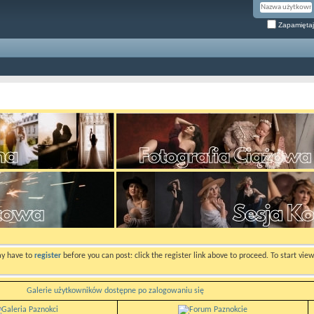
Zapamiętaj
ay have to
register
before you can post: click the register link above to proceed. To start vi
Galerie użytkowników dostępne po zalogowaniu się