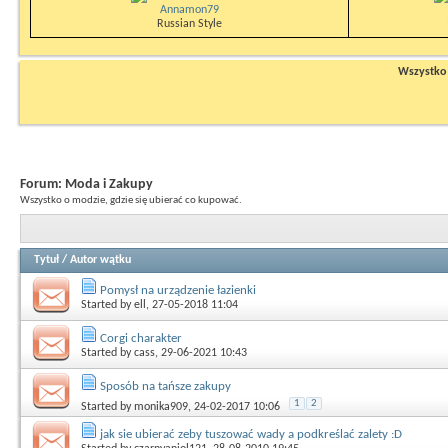
Annamon79
Russian Style
Wszystko n
Forum:
Moda i Zakupy
Wszystko o modzie, gdzie się ubierać co kupować.
Tytuł
/
Autor wątku
Pomysł na urządzenie łazienki
Started by
ell
, 27-05-2018 11:04
Corgi charakter
Started by
cass
, 29-06-2021 10:43
Sposób na tańsze zakupy
1
2
Started by
monika909
, 24-02-2017 10:06
jak sie ubierać zeby tuszować wady a podkreślać zalety :D