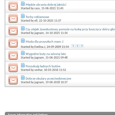
Męskie ubrania dobrej jakości
Started by
cass
, 15-06-2021 11:45
Torby reklamowe
Started by
ell
, 22-10-2025 11:37
Czy olejek żywokostowy pomoże na łuskę przy łuszczycy skóry gł
Started by
jagnam
, 14-10-2025 11:34
Moda dla przyszłych mam :)
1
2
3
Started by
Evelina.J
, 24-09-2009 21:54
Wygodne buty na wiosnę lato
Started by
jagnam
, 15-06-2021 09:48
Poszukuję ładnych butów
Started by
sevhar
, 16-03-2016 11:52
Dobrze okulary przeciwsłoneczne
Started by
jagnam
, 19-06-2018 10:37
Forum Information and Options