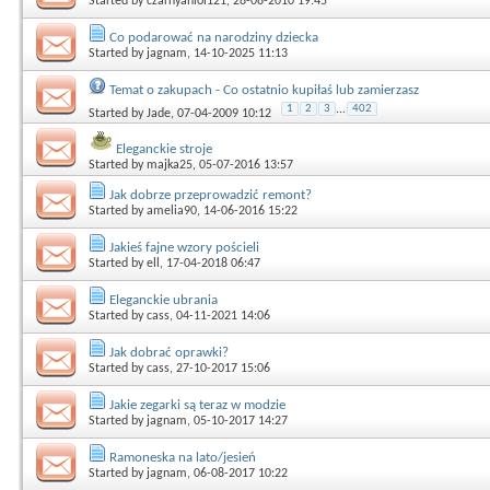
Started by
czarnyaniol121
, 28-08-2010 19:45
Co podarować na narodziny dziecka
Started by
jagnam
, 14-10-2025 11:13
Temat o zakupach - Co ostatnio kupiłaś lub zamierzasz
1
2
3
...
402
Started by
Jade
, 07-04-2009 10:12
Eleganckie stroje
Started by
majka25
, 05-07-2016 13:57
Jak dobrze przeprowadzić remont?
Started by
amelia90
, 14-06-2016 15:22
Jakieś fajne wzory pościeli
Started by
ell
, 17-04-2018 06:47
Eleganckie ubrania
Started by
cass
, 04-11-2021 14:06
Jak dobrać oprawki?
Started by
cass
, 27-10-2017 15:06
Jakie zegarki są teraz w modzie
Started by
jagnam
, 05-10-2017 14:27
Ramoneska na lato/jesień
Started by
jagnam
, 06-08-2017 10:22