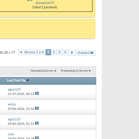
Annamon79
Sabat Czarownic
Strona 1 z 4
1
2
3
4
do 20 z 77
Ostatni
Narzędzia forum
Przeszukaj to forum
Last Post By
agus123
01-07-2026,
00:54
wisia
29-06-2026,
23:36
agus123
29-06-2026,
01:55
cass
24-06-2026,
10:39