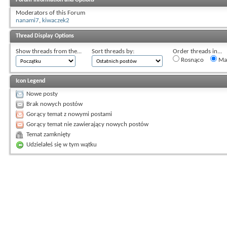
Moderators of this Forum
nanami7
,
kiwaczek2
Thread Display Options
Show threads from the...
Sort threads by:
Order threads in...
Rosnąco
Mal
Icon Legend
Nowe posty
Brak nowych postów
Gorący temat z nowymi postami
Gorący temat nie zawierający nowych postów
Temat zamknięty
Udzielałeś się w tym wątku