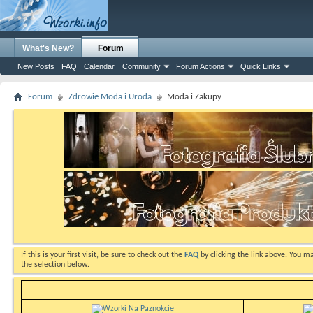
What's New?
Forum
New Posts
FAQ
Calendar
Community
Forum Actions
Quick Links
Forum
Zdrowie Moda i Uroda
Moda i Zakupy
If this is your first visit, be sure to check out the
FAQ
by clicking the link above. You m
the selection below.