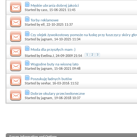
Męskie ubrania dobrej jakości
Started by
cass
, 15-06-2021 11:45
Torby reklamowe
Started by
ell
, 22-10-2025 11:37
Czy olejek żywokostowy pomoże na łuskę przy łuszczycy skóry gł
Started by
jagnam
, 14-10-2025 11:34
Moda dla przyszłych mam :)
1
2
3
Started by
Evelina.J
, 24-09-2009 21:54
Wygodne buty na wiosnę lato
Started by
jagnam
, 15-06-2021 09:48
Poszukuję ładnych butów
Started by
sevhar
, 16-03-2016 11:52
Dobrze okulary przeciwsłoneczne
Started by
jagnam
, 19-06-2018 10:37
Forum Information and Options