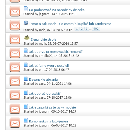
Started by
czarnyaniol121
, 28-08-2010 19:45
Co podarować na narodziny dziecka
Started by
jagnam
, 14-10-2025 11:13
Temat o zakupach - Co ostatnio kupiłaś lub zamierzasz
1
2
3
...
402
Started by
Jade
, 07-04-2009 10:12
Eleganckie stroje
Started by
majka25
, 05-07-2016 13:57
Jak dobrze przeprowadzić remont?
Started by
amelia90
, 14-06-2016 15:22
Jakieś fajne wzory pościeli
Started by
ell
, 17-04-2018 06:47
Eleganckie ubrania
Started by
cass
, 04-11-2021 14:06
Jak dobrać oprawki?
Started by
cass
, 27-10-2017 15:06
Jakie zegarki są teraz w modzie
Started by
jagnam
, 05-10-2017 14:27
Ramoneska na lato/jesień
Started by
jagnam
, 06-08-2017 10:22