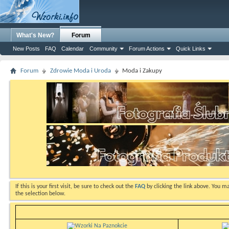
What's New?
Forum
New Posts
FAQ
Calendar
Community
Forum Actions
Quick Links
Forum
Zdrowie Moda i Uroda
Moda i Zakupy
If this is your first visit, be sure to check out the
FAQ
by clicking the link above. You m
the selection below.