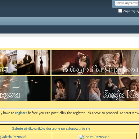
Zapamiętaj
ay have to
register
before you can post: click the register link above to proceed. To start vi
Galerie użytkowników dostępne po zalogowaniu się