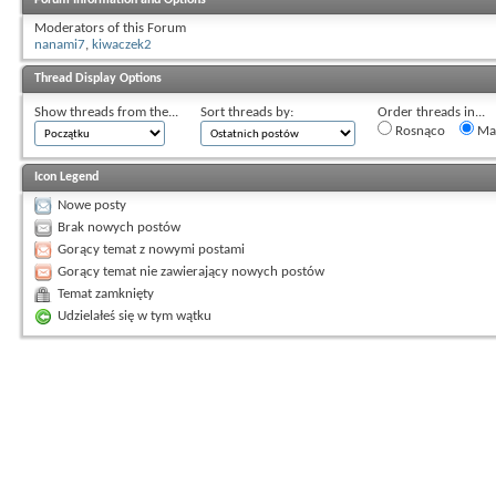
Moderators of this Forum
nanami7
,
kiwaczek2
Thread Display Options
Show threads from the...
Sort threads by:
Order threads in...
Rosnąco
Mal
Icon Legend
Nowe posty
Brak nowych postów
Gorący temat z nowymi postami
Gorący temat nie zawierający nowych postów
Temat zamknięty
Udzielałeś się w tym wątku