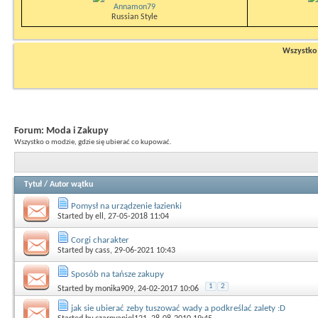
Annamon79
Russian Style
Wszystko n
Forum:
Moda i Zakupy
Wszystko o modzie, gdzie się ubierać co kupować.
Tytuł
/
Autor wątku
Pomysł na urządzenie łazienki
Started by
ell
, 27-05-2018 11:04
Corgi charakter
Started by
cass
, 29-06-2021 10:43
Sposób na tańsze zakupy
1
2
Started by
monika909
, 24-02-2017 10:06
jak sie ubierać zeby tuszować wady a podkreślać zalety :D