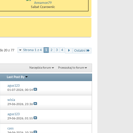
Annamon79
Sabat Czarownic
Strona 1 z 4
1
2
3
4
do 20 z 77
Ostatni
Narzędzia forum
Przeszukaj to forum
Last Post By
agus123
01-07-2026,
00:54
wisia
29-06-2026,
23:36
agus123
29-06-2026,
01:55
cass
24-06-2026,
10:39