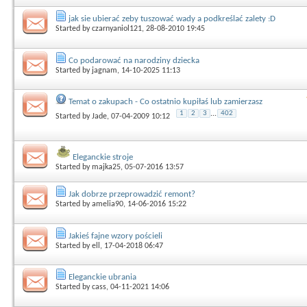
jak sie ubierać zeby tuszować wady a podkreślać zalety :D
Started by
czarnyaniol121
, 28-08-2010 19:45
Co podarować na narodziny dziecka
Started by
jagnam
, 14-10-2025 11:13
Temat o zakupach - Co ostatnio kupiłaś lub zamierzasz
1
2
3
...
402
Started by
Jade
, 07-04-2009 10:12
Eleganckie stroje
Started by
majka25
, 05-07-2016 13:57
Jak dobrze przeprowadzić remont?
Started by
amelia90
, 14-06-2016 15:22
Jakieś fajne wzory pościeli
Started by
ell
, 17-04-2018 06:47
Eleganckie ubrania
Started by
cass
, 04-11-2021 14:06