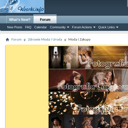
What's New?
Forum
New Posts
FAQ
Calendar
Community
Forum Actions
Quick Links
Forum
Zdrowie Moda i Uroda
Moda i Zakupy