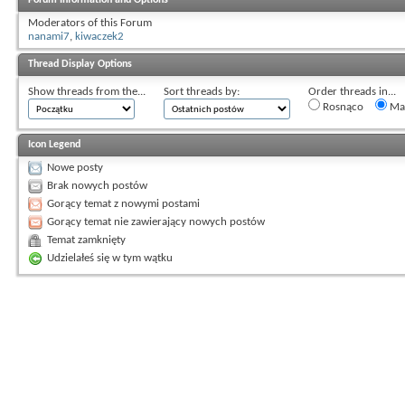
Moderators of this Forum
nanami7
,
kiwaczek2
Thread Display Options
Show threads from the...
Sort threads by:
Order threads in...
Rosnąco
Mal
Icon Legend
Nowe posty
Brak nowych postów
Gorący temat z nowymi postami
Gorący temat nie zawierający nowych postów
Temat zamknięty
Udzielałeś się w tym wątku