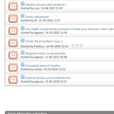
Męskie ubrania dobrej jakości
Started by
cass
, 15-06-2021 11:45
Torby reklamowe
Started by
ell
, 22-10-2025 11:37
Czy olejek żywokostowy pomoże na łuskę przy łuszczycy skóry gł
Started by
jagnam
, 14-10-2025 11:34
Moda dla przyszłych mam :)
1
2
3
Started by
Evelina.J
, 24-09-2009 21:54
Wygodne buty na wiosnę lato
Started by
jagnam
, 15-06-2021 09:48
Poszukuję ładnych butów
Started by
sevhar
, 16-03-2016 11:52
Dobrze okulary przeciwsłoneczne
Started by
jagnam
, 19-06-2018 10:37
Forum Information and Options