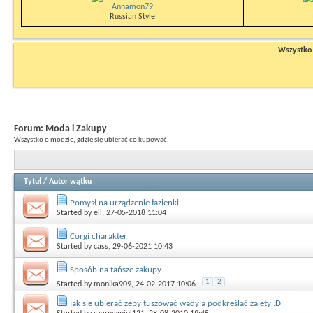
Annamon79
Russian Style
Wszystko n
Forum:
Moda i Zakupy
Wszystko o modzie, gdzie się ubierać co kupować.
Tytuł
/
Autor wątku
Pomysł na urządzenie łazienki
Started by
ell
, 27-05-2018 11:04
Corgi charakter
Started by
cass
, 29-06-2021 10:43
Sposób na tańsze zakupy
1
2
Started by
monika909
, 24-02-2017 10:06
jak sie ubierać zeby tuszować wady a podkreślać zalety :D