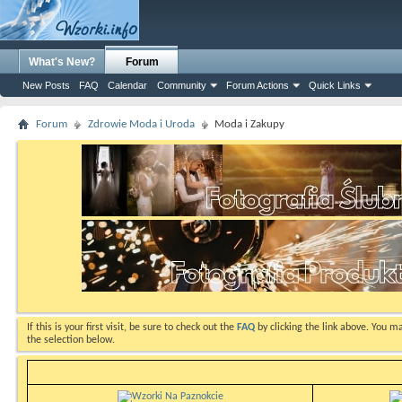
What's New?
Forum
New Posts
FAQ
Calendar
Community
Forum Actions
Quick Links
Forum
Zdrowie Moda i Uroda
Moda i Zakupy
If this is your first visit, be sure to check out the
FAQ
by clicking the link above. You m
the selection below.