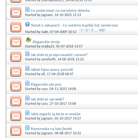
Started by
czarnyaniol121
, 28-08-2010 19:45
Co podarować na narodziny dziecka
Started by
jagnam
, 14-10-2025 11:13
Temat o zakupach - Co ostatnio kupiłaś lub zamierzasz
1
2
3
...
402
Started by
Jade
, 07-04-2009 10:12
Eleganckie stroje
Started by
majka25
, 05-07-2016 13:57
Jak dobrze przeprowadzić remont?
Started by
amelia90
, 14-06-2016 15:22
Jakieś fajne wzory pościeli
Started by
ell
, 17-04-2018 06:47
Eleganckie ubrania
Started by
cass
, 04-11-2021 14:06
Jak dobrać oprawki?
Started by
cass
, 27-10-2017 15:06
Jakie zegarki są teraz w modzie
Started by
jagnam
, 05-10-2017 14:27
Ramoneska na lato/jesień
Started by
jagnam
, 06-08-2017 10:22