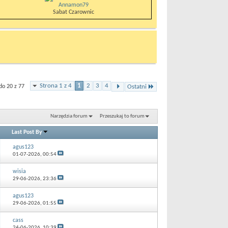
Annamon79
Sabat Czarownic
Strona 1 z 4
1
2
3
4
do 20 z 77
Ostatni
Narzędzia forum
Przeszukaj to forum
Last Post By
agus123
01-07-2026,
00:54
wisia
29-06-2026,
23:36
agus123
29-06-2026,
01:55
cass
24-06-2026,
10:39