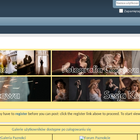
Zapamiętaj
ay have to
register
before you can post: click the register link above to proceed. To start vi
Galerie użytkowników dostępne po zalogowaniu się