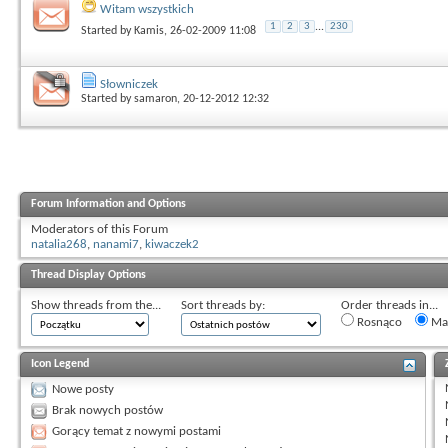
Witam wszystkich
1
2
3
...
230
Started by
Kamis
, 26-02-2009 11:08
Słowniczek
Started by
samaron
, 20-12-2012 12:32
Forum Information and Options
Moderators of this Forum
natalia268
,
nanami7
,
kiwaczek2
Thread Display Options
Show threads from the...
Sort threads by:
Order threads in...
Rosnąco
Mal
Icon Legend
Nowe posty
Brak nowych postów
Gorący temat z nowymi postami