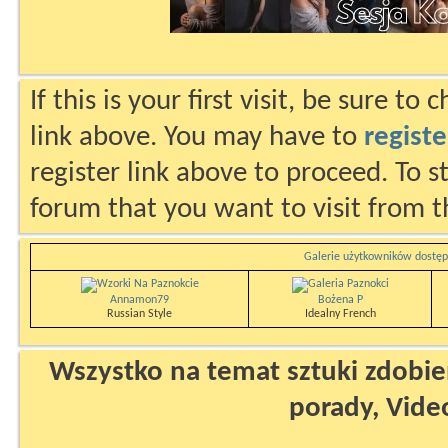
If this is your first visit, be sure to
link above. You may have to
registe
register link above to proceed. To s
forum that you want to visit from t
Galerie użytkowników dostęp
Annamon79
Bożena P
Russian Style
Idealny French
Wszystko na temat sztuki zdobien
porady, Vide