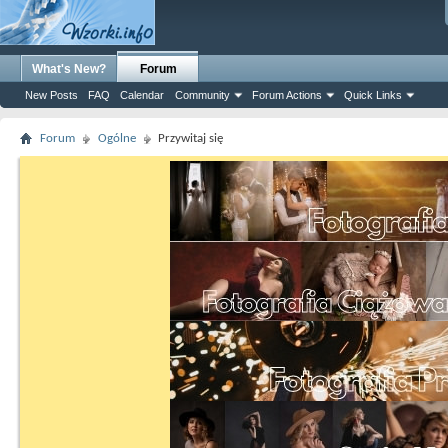
What's New?
Forum
New Posts
FAQ
Calendar
Community
Forum Actions
Quick Links
Forum
Ogólne
Przywitaj się