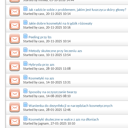
Started by
minika
, 05-10-2018 14:44
Jak radzicie sobie z problemem, jakim jest łuszczyca skóry głowy?
Started by
cass
, 20-11-2025 10:14
Jakie dobre kosmetyki na trądzik różowaty
Started by
cass
, 20-11-2025 10:16
Peeling przy łzs
Started by
cass
, 20-11-2025 10:14
Metody skuteczne przy leczeniu azs
Started by
cass
, 10-11-2025 13:54
Hybryda przy azs
Started by
cass
, 28-10-2025 11:08
Kosmetyki na azs
Started by
cass
, 14-10-2025 13:31
Sposoby na oczyszczanie twarzy
Started by
cass
, 14-08-2025 08:10
Wanienka do dezynfekcji w narzędziach kosmetycznych
Started by
cass
, 28-01-2025 12:46
Kosmetyki skuteczne w walce z azs na dłoniach
Started by
jagnam
, 27-01-2025 10:10