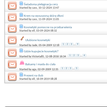
Świadoma pielęgnacja cery
Started by
cass
, 10-12-2024 13:47
Krem na wysuszoną skórę dłoni
Started by
cass
, 11-09-2024 11:05
Kosmetyki pomocne na przebarwienia
Started by
ell
, 03-09-2024 08:32
Ulubione kosmetyki
1
2
3
...
9
Started by
Jade
, 05-04-2009 12:18
Gdzie kupujecie kosmetyki?
1
2
3
...
4
Started by
Victoria85
, 12-08-2016 16:34
Balsamy i masła do ciała
1
2
3
...
5
Started by
aga
, 02-09-2009 12:35
Prezent na ślub
Started by
ell
, 16-09-2019 08:28