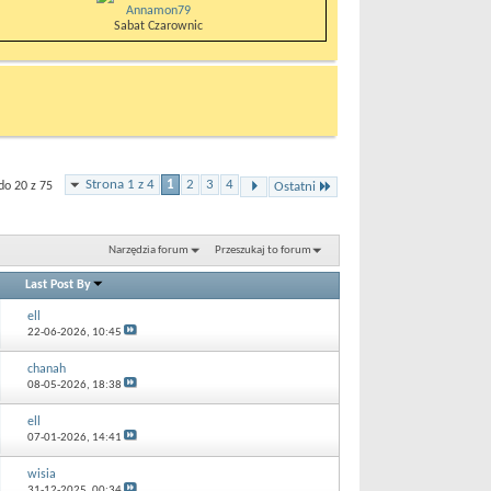
Annamon79
Sabat Czarownic
Strona 1 z 4
1
2
3
4
do 20 z 75
Ostatni
Narzędzia forum
Przeszukaj to forum
Last Post By
ell
22-06-2026,
10:45
chanah
08-05-2026,
18:38
ell
07-01-2026,
14:41
wisia
31-12-2025,
00:34