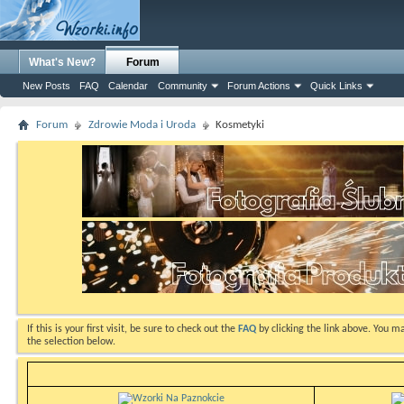
What's New?
Forum
New Posts
FAQ
Calendar
Community
Forum Actions
Quick Links
Forum
Zdrowie Moda i Uroda
Kosmetyki
If this is your first visit, be sure to check out the
FAQ
by clicking the link above. You m
the selection below.