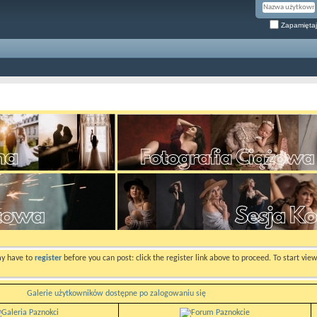
Zapamiętaj
ay have to
register
before you can post: click the register link above to proceed. To start vi
Galerie użytkowników dostępne po zalogowaniu się