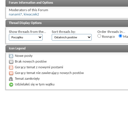
Forum Information and Options
Moderators of this Forum
nanami7
,
kiwaczek2
Thread Display Options
Show threads from the...
Sort threads by:
Order threads in...
Rosnąco
Mal
Icon Legend
Nowe posty
Brak nowych postów
Gorący temat z nowymi postami
Gorący temat nie zawierający nowych postów
Temat zamknięty
Udzielałeś się w tym wątku