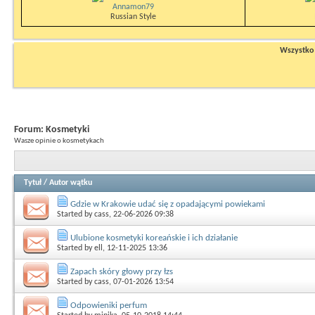
Annamon79
Russian Style
Wszystko n
Forum:
Kosmetyki
Wasze opinie o kosmetykach
Tytuł
/
Autor wątku
Gdzie w Krakowie udać się z opadającymi powiekami
Started by
cass
, 22-06-2026 09:38
Ulubione kosmetyki koreańskie i ich działanie
Started by
ell
, 12-11-2025 13:36
Zapach skóry głowy przy łzs
Started by
cass
, 07-01-2026 13:54
Odpowieniki perfum