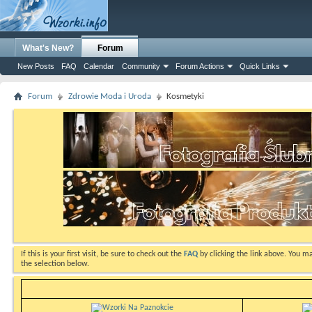
What's New?
Forum
New Posts
FAQ
Calendar
Community
Forum Actions
Quick Links
Forum
Zdrowie Moda i Uroda
Kosmetyki
If this is your first visit, be sure to check out the
FAQ
by clicking the link above. You m
the selection below.