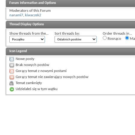
Forum Information and Options
Moderators of this Forum
nanami7
,
kiwaczek2
Thread Display Options
Show threads from the...
Sort threads by:
Order threads in...
Rosnąco
Mal
Icon Legend
Nowe posty
Brak nowych postów
Gorący temat z nowymi postami
Gorący temat nie zawierający nowych postów
Temat zamknięty
Udzielałeś się w tym wątku