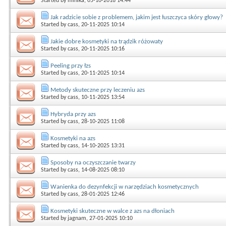
Started by
minika
, 05-10-2018 14:44
Jak radzicie sobie z problemem, jakim jest łuszczyca skóry głowy?
Started by
cass
, 20-11-2025 10:14
Jakie dobre kosmetyki na trądzik różowaty
Started by
cass
, 20-11-2025 10:16
Peeling przy łzs
Started by
cass
, 20-11-2025 10:14
Metody skuteczne przy leczeniu azs
Started by
cass
, 10-11-2025 13:54
Hybryda przy azs
Started by
cass
, 28-10-2025 11:08
Kosmetyki na azs
Started by
cass
, 14-10-2025 13:31
Sposoby na oczyszczanie twarzy
Started by
cass
, 14-08-2025 08:10
Wanienka do dezynfekcji w narzędziach kosmetycznych
Started by
cass
, 28-01-2025 12:46
Kosmetyki skuteczne w walce z azs na dłoniach
Started by
jagnam
, 27-01-2025 10:10