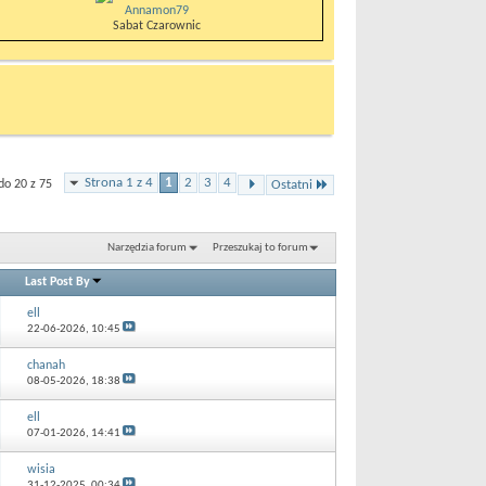
Annamon79
Sabat Czarownic
Strona 1 z 4
1
2
3
4
do 20 z 75
Ostatni
Narzędzia forum
Przeszukaj to forum
Last Post By
ell
22-06-2026,
10:45
chanah
08-05-2026,
18:38
ell
07-01-2026,
14:41
wisia
31-12-2025,
00:34