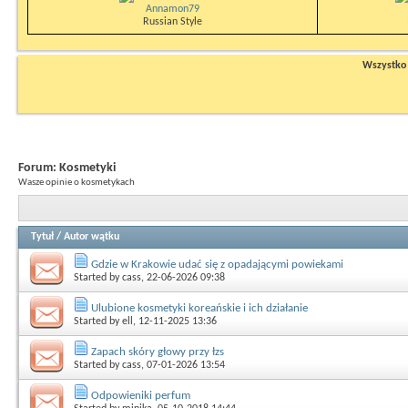
Annamon79
Russian Style
Wszystko n
Forum:
Kosmetyki
Wasze opinie o kosmetykach
Tytuł
/
Autor wątku
Gdzie w Krakowie udać się z opadającymi powiekami
Started by
cass
, 22-06-2026 09:38
Ulubione kosmetyki koreańskie i ich działanie
Started by
ell
, 12-11-2025 13:36
Zapach skóry głowy przy łzs
Started by
cass
, 07-01-2026 13:54
Odpowieniki perfum