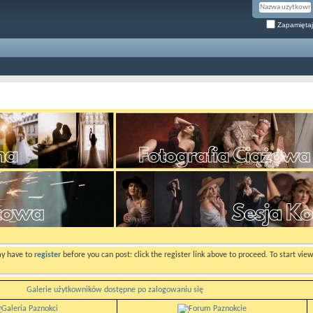
Zapamiętaj
ay have to
register
before you can post: click the register link above to proceed. To start vi
Galerie użytkowników dostępne po zalogowaniu się