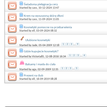
Świadoma pielęgnacja cery
Started by
cass
, 10-12-2024 13:47
Krem na wysuszoną skórę dłoni
Started by
cass
, 11-09-2024 11:05
Kosmetyki pomocne na przebarwienia
Started by
ell
, 03-09-2024 08:32
Ulubione kosmetyki
1
2
3
...
9
Started by
Jade
, 05-04-2009 12:18
Gdzie kupujecie kosmetyki?
1
2
3
...
4
Started by
Victoria85
, 12-08-2016 16:34
Balsamy i masła do ciała
1
2
3
...
5
Started by
aga
, 02-09-2009 12:35
Prezent na ślub
Started by
ell
, 16-09-2019 08:28