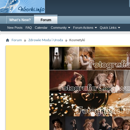
What's New?
Forum
New Posts
FAQ
Calendar
Community
Forum Actions
Quick Links
Forum
Zdrowie Moda i Uroda
Kosmetyki