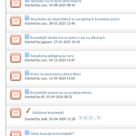
Sposoby na oczyszczanie twarzy
Started by
cass
, 14-08-2025 08:10
Wanienka do dezynfekcji w narzędziach kosmetycznych
Started by
cass
, 28-01-2025 12:46
Kosmetyki skuteczne w walce z azs na dłoniach
Started by
jagnam
, 27-01-2025 10:10
Świadoma pielęgnacja cery
Started by
cass
, 10-12-2024 13:47
Krem na wysuszoną skórę dłoni
Started by
cass
, 11-09-2024 11:05
Kosmetyki pomocne na przebarwienia
Started by
ell
, 03-09-2024 08:32
Ulubione kosmetyki
1
2
3
...
9
Started by
Jade
, 05-04-2009 12:18
Gdzie kupujecie kosmetyki?