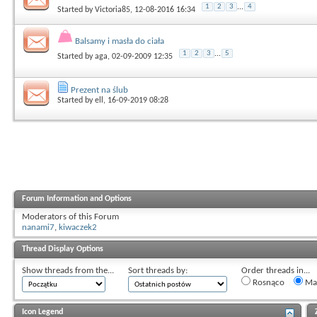
1
2
3
...
4
Started by
Victoria85
, 12-08-2016 16:34
Balsamy i masła do ciała
1
2
3
...
5
Started by
aga
, 02-09-2009 12:35
Prezent na ślub
Started by
ell
, 16-09-2019 08:28
Forum Information and Options
Moderators of this Forum
nanami7
,
kiwaczek2
Thread Display Options
Show threads from the...
Sort threads by:
Order threads in...
Rosnąco
Mal
Icon Legend