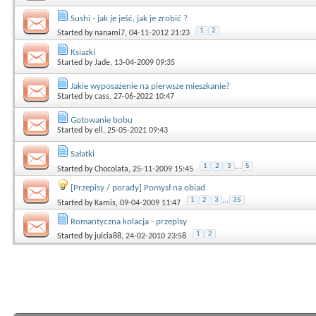
Sushi - jak je jeść, jak je zrobić ?
1
2
Started by
nanami7
, 04-11-2012 21:23
Ksiazki
Started by
Jade
, 13-04-2009 09:35
Jakie wyposażenie na pierwsze mieszkanie?
Started by
cass
, 27-06-2022 10:47
Gotowanie bobu
Started by
ell
, 25-05-2021 09:43
Sałatki
1
2
3
...
5
Started by
Chocolata
, 25-11-2009 15:45
[Przepisy / porady] Pomysł na obiad
1
2
3
...
35
Started by
Kamis
, 09-04-2009 11:47
Romantyczna kolacja - przepisy
1
2
Started by
julcia88
, 24-02-2010 23:58