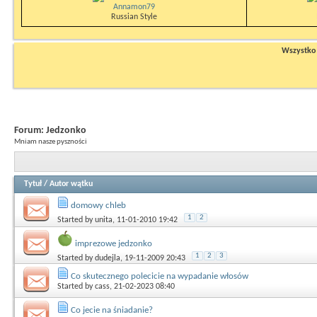
Annamon79
Russian Style
Wszystko n
Forum:
Jedzonko
Mniam nasze pyszności
Tytuł
/
Autor wątku
domowy chleb
1
2
Started by
unita
, 11-01-2010 19:42
imprezowe jedzonko
1
2
3
Started by
dudejla
, 19-11-2009 20:43
Co skutecznego polecicie na wypadanie włosów
Started by
cass
, 21-02-2023 08:40
Co jecie na śniadanie?