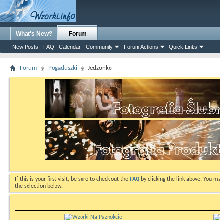
What's New?
Forum
New Posts
FAQ
Calendar
Community
Forum Actions
Quick Links
Forum
Pogaduszki
Jedzonko
If this is your first visit, be sure to check out the
FAQ
by clicking the link above. You m
the selection below.