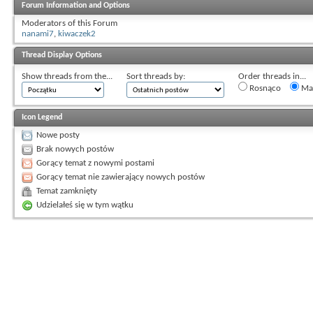
Forum Information and Options
Moderators of this Forum
nanami7
,
kiwaczek2
Thread Display Options
Show threads from the...
Sort threads by:
Order threads in...
Rosnąco
Mal
Icon Legend
Nowe posty
Brak nowych postów
Gorący temat z nowymi postami
Gorący temat nie zawierający nowych postów
Temat zamknięty
Udzielałeś się w tym wątku