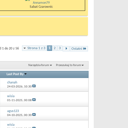
Annamon79
Sabat Czarownic
Strona 1 z 3
1
2
3
 1 do 20 z 56
Ostatni
Narzędzia forum
Przeszukaj to forum
Last Post By
chanah
24-03-2026,
10:30
wisia
01-11-2025,
00:08
agus123
04-10-2025,
00:30
wisia