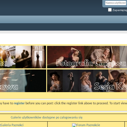
Zapamiętaj
ay have to
register
before you can post: click the register link above to proceed. To start vi
Galerie użytkowników dostępne po zalogowaniu się