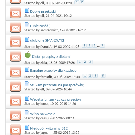
1
2
Started by
ell
, 03-09-2017 11:20
Dobre przekąski
Started by
ell
, 21-04-2021 10:12
Lubię rosół :)
Started by
szostkowicz
, 12-08-2025 16:19
ulubione SMAKOŁYKI
1
2
3
...
7
Started by
DymciA
, 19-03-2009 11:26
Dieta- przepisy z dietami
1
2
3
Started by
zizia
, 18-08-2009 17:26
Banalne przepisy dla każdego
1
2
3
...
5
Started by
farbstift
, 30-06-2009 15:44
Szukam prezentu na parapetówkę
Started by
ell
, 09-09-2024 10:44
Wegetarianizm - za czy przeciw?
Started by
looxa
, 10-02-2015 14:26
Wino na wesele
Started by
cass
, 06-07-2022 08:11
Niedobór witaminy B12
Started by
jagnam
, 28-02-2019 13:29